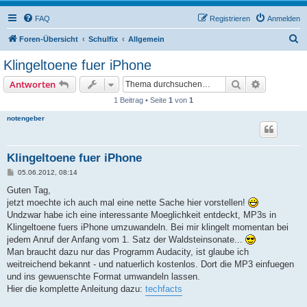
FAQ
Registrieren
Anmelden
S
Foren-Übersicht
Schulfix
Allgemein
u
Klingeltoene fuer iPhone
c
Suche
Erweiterte
Antworten
h
1 Beitrag • Seite
1
von
1
e
notengeber
Klingeltoene fuer iPhone
B
05.06.2012, 08:14
e
i
Guten Tag,
t
jetzt moechte ich auch mal eine nette Sache hier vorstellen!
r
a
Undzwar habe ich eine interessante Moeglichkeit entdeckt, MP3s in
g
Klingeltoene fuers iPhone umzuwandeln. Bei mir klingelt momentan bei
jedem Anruf der Anfang vom 1. Satz der Waldsteinsonate...
Man braucht dazu nur das Programm Audacity, ist glaube ich
weitreichend bekannt - und natuerlich kostenlos. Dort die MP3 einfuegen
und ins gewuenschte Format umwandeln lassen.
Hier die komplette Anleitung dazu:
techfacts