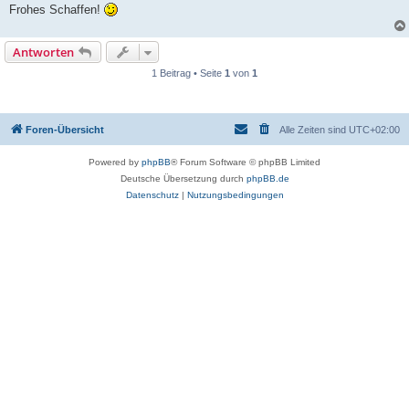
Frohes Schaffen!
Antworten
1 Beitrag • Seite
1
von
1
Foren-Übersicht
Alle Zeiten sind
UTC+02:00
Powered by
phpBB
® Forum Software © phpBB Limited
Deutsche Übersetzung durch
phpBB.de
Datenschutz
|
Nutzungsbedingungen