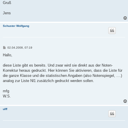
Gruß
Jens
Schuster Wolfgang
B
02.04.2008, 07:19
e
i
Hallo,
t
r
a
diese Liste gibt es bereits. Und zwar wird sie direkt aus der Noten-
g
Korrektur heraus gedruckt. Hier können Sie aktivieren, dass die Liste für
die ganze Klasse und die statistischen Angaben (also Notenspiegel, ....)
analog zur Liste Nl1 zusätzlich gedruckt werden sollen.
mfg
W.S.
ulff