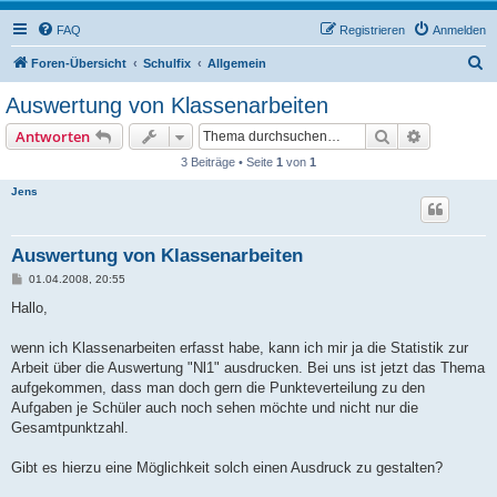
FAQ
Registrieren
Anmelden
S
Foren-Übersicht
Schulfix
Allgemein
u
Auswertung von Klassenarbeiten
c
Suche
Erweiterte
Antworten
h
3 Beiträge • Seite
1
von
1
e
Jens
Auswertung von Klassenarbeiten
B
01.04.2008, 20:55
e
i
Hallo,
t
r
a
wenn ich Klassenarbeiten erfasst habe, kann ich mir ja die Statistik zur
g
Arbeit über die Auswertung "Nl1" ausdrucken. Bei uns ist jetzt das Thema
aufgekommen, dass man doch gern die Punkteverteilung zu den
Aufgaben je Schüler auch noch sehen möchte und nicht nur die
Gesamtpunktzahl.
Gibt es hierzu eine Möglichkeit solch einen Ausdruck zu gestalten?