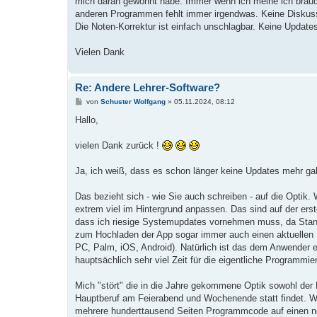
mich daran gewöhnt habe. Immer wenn ich meine ich brauc
anderen Programmen fehlt immer irgendwas. Keine Diskussi
Die Noten-Korrektur ist einfach unschlagbar. Keine Updates
Vielen Dank
Re: Andere Lehrer-Software?
B
von
Schuster Wolfgang
»
05.11.2024, 08:12
e
i
Hallo,
t
r
a
vielen Dank zurück !
g
Ja, ich weiß, dass es schon länger keine Updates mehr g
Das bezieht sich - wie Sie auch schreiben - auf die Opti
extrem viel im Hintergrund anpassen. Das sind auf der erste
dass ich riesige Systemupdates vornehmen muss, da Standa
zum Hochladen der App sogar immer auch einen aktuellen 
PC, Palm, iOS, Android). Natürlich ist das dem Anwender 
hauptsächlich sehr viel Zeit für die eigentliche Programmie
Mich "stört" die in die Jahre gekommene Optik sowohl der
Hauptberuf am Feierabend und Wochenende statt findet. W
mehrere hunderttausend Seiten Programmcode auf einen 