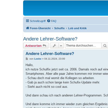
Schnellzugriff
FAQ
Foren-Übersicht
Schulfix
Lob und Kritik
Andere Lehrer-Software?
Antworten
Andere Lehrer-Software?
B
von
Loske
»
04.11.2024, 23:00
e
i
Hallo,
t
ich nutze Schulfix jetzt seit ca. 2006. Damals noch auf 
r
a
Smartphones. Aber alle paar Jahre kommen mir immer wied
g
- Schau doch mal womit die Kollegen so arbeiten.
- Gab ja auch schon lange kein Schufix-Update mehr.
- Sieht auch nicht so cool aus.
Und dann schau ich nach anderen Lehrer-Programmen. Sch
Und dann komme ich immer wieder zum gleichen Ergebnis: S