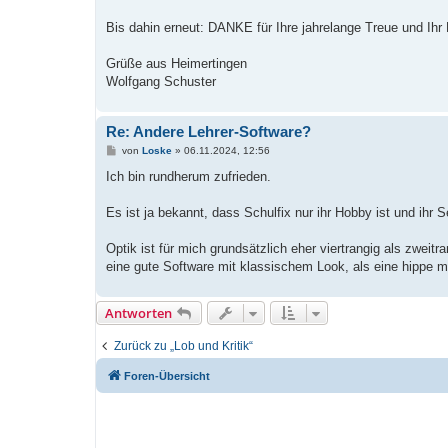
Bis dahin erneut: DANKE für Ihre jahrelange Treue und Ihr
Grüße aus Heimertingen
Wolfgang Schuster
Re: Andere Lehrer-Software?
B
von
Loske
»
06.11.2024, 12:56
e
i
Ich bin rundherum zufrieden.
t
r
a
Es ist ja bekannt, dass Schulfix nur ihr Hobby ist und ihr S
g
Optik ist für mich grundsätzlich eher viertrangig als zweit
eine gute Software mit klassischem Look, als eine hippe m
Antworten
Zurück zu „Lob und Kritik“
Foren-Übersicht