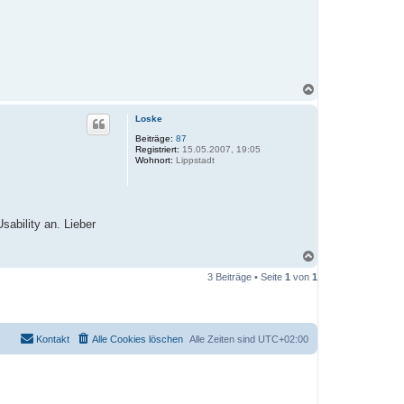
N
a
c
Loske
h
o
Beiträge:
87
Registriert:
15.05.2007, 19:05
b
Wohnort:
Lippstadt
e
n
sability an. Lieber
N
a
3 Beiträge • Seite
1
von
1
c
h
o
b
e
Kontakt
Alle Cookies löschen
Alle Zeiten sind
UTC+02:00
n