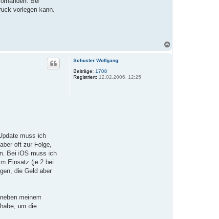
vorhanden. Bei
ruck vorlegen kann.
N
a
c
Schuster Wolfgang
h
o
Beiträge:
1708
Registriert:
12.02.2006, 12:25
b
e
n
-Update muss ich
aber oft zur Folge,
en. Bei iOS muss ich
 Einsatz (je 2 bei
gen, die Geld aber
ix neben meinem
 habe, um die