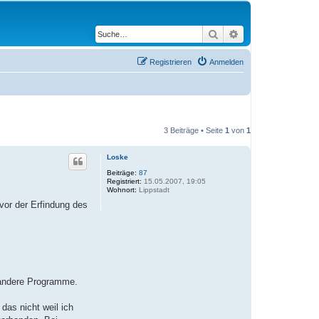
Suche
Erweiterte Suche
Registrieren
Anmelden
3 Beiträge • Seite
1
von
1
Loske
Beiträge:
87
Registriert:
15.05.2007, 19:05
Wohnort:
Lippstadt
vor der Erfindung des
 andere Programme.
as nicht weil ich