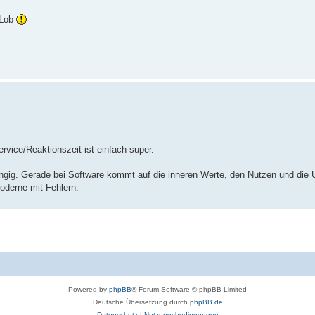
 Lob
ervice/Reaktionszeit ist einfach super.
rangig. Gerade bei Software kommt auf die inneren Werte, den Nutzen und die U
oderne mit Fehlern.
Powered by
phpBB
® Forum Software © phpBB Limited
Deutsche Übersetzung durch
phpBB.de
Datenschutz
|
Nutzungsbedingungen