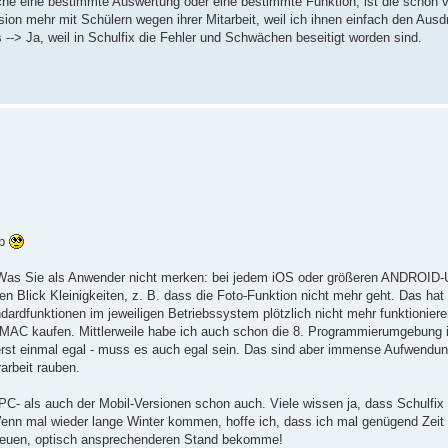
he eine bestimmte Auswertung oder eine bestimmte Funktion, ist die schon 
on mehr mit Schülern wegen ihrer Mitarbeit, weil ich ihnen einfach den Ausd
 --> Ja, weil in Schulfix die Fehler und Schwächen beseitigt worden sind.
ab
k. Was Sie als Anwender nicht merken: bei jedem iOS oder größeren ANDROID
n Blick Kleinigkeiten, z. B. dass die Foto-Funktion nicht mehr geht. Das hat 
rdfunktionen im jeweiligen Betriebssystem plötzlich nicht mehr funktionier
MAC kaufen. Mittlerweile habe ich auch schon die 8. Programmierumgebung im
erst einmal egal - muss es auch egal sein. Das sind aber immense Aufwendun
rarbeit rauben.
 PC- als auch der Mobil-Versionen schon auch. Viele wissen ja, dass Schulf
enn mal wieder lange Winter kommen, hoffe ich, dass ich mal genügend Zeit
neuen, optisch ansprechenderen Stand bekomme!