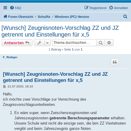
FAQ
Registrieren
Anmelden
S
Foren-Übersicht
Schulfix
Windows (PC)-Version
u
[Wunsch] Zeugnisnoten-Vorschlag ZZ und JZ
c
getrennt und Einstellungen für x,5
h
Suche
Erweiterte
Antworten
e
1 Beitrag • Seite
1
von
1
F_Rüdiger
[Wunsch] Zeugnisnoten-Vorschlag ZZ und JZ
getrennt und Einstellungen für x,5
B
21.07.2020, 16:10
e
i
Hallo,
t
ich möchte zwei Vorschläge zur Verrechnung des
r
a
Zeugnisvorschlagsunterbreiten.
g
Es wäre super, wenn Zwischenzeugnisnoten und
Jahreszeugnisnoten
getrennte Berechnungsparameter
erhalten.
Unsere Schule wird nicht die einzige sein, die bim ZZ Viertelnoten
vergibt und beim Jahreszeugnis ganze Noten.