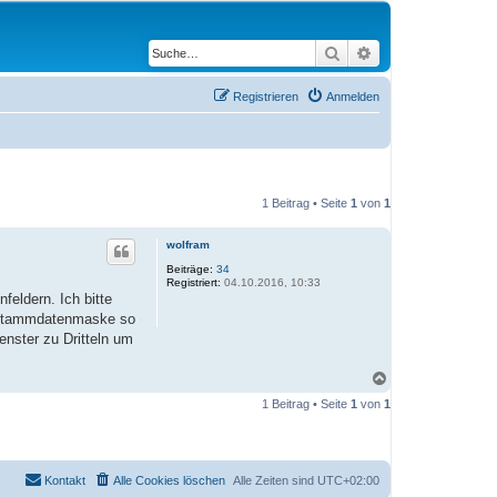
Suche
Erweiterte Suche
Registrieren
Anmelden
1 Beitrag • Seite
1
von
1
wolfram
Beiträge:
34
Registriert:
04.10.2016, 10:33
feldern. Ich bitte
e Stammdatenmaske so
enster zu Dritteln um
N
a
1 Beitrag • Seite
1
von
1
c
h
o
b
e
Kontakt
Alle Cookies löschen
Alle Zeiten sind
UTC+02:00
n