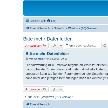
Schnellzugriff
FAQ
Foren-Übersicht
Schulfix
Windows (PC)-Version
Bitte mehr Datenfelder
Antworten
Bitte mehr Datenfelder
B
von
wolfram
»
04.02.2020, 20:09
e
i
Die Auswertung bzw. Datenweitergabe an Word ist einfach ge
t
darum, bei den Stammdaten viel mehr individuelle Daten/
r
a
anpassen kann wie bei den Parametern bei der Unterrichtsp
g
dann unter den jetzigen Bemerkungen noch die weitere (min.
Antworten
Zurück zu „Windows (PC)-Version“
Foren-Übersicht