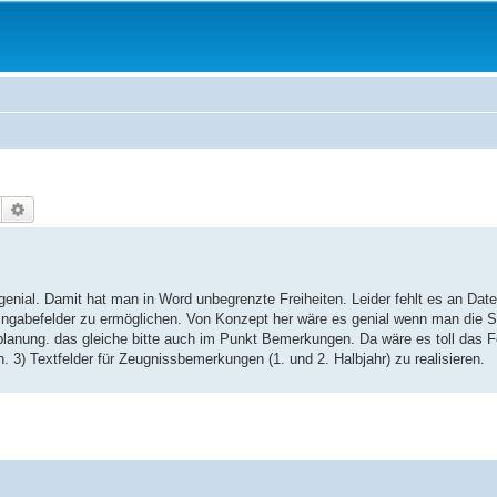
Suche
Erweiterte Suche
nial. Damit hat man in Word unbegrenzte Freiheiten. Leider fehlt es an Daten
Eingabefelder zu ermöglichen. Von Konzept her wäre es genial wenn man di
lanung. das gleiche bitte auch im Punkt Bemerkungen. Da wäre es toll das F
 3) Textfelder für Zeugnissbemerkungen (1. und 2. Halbjahr) zu realisieren.