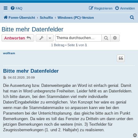
FAQ
Registrieren
Anmelden
S
Foren-Übersicht
Schulfix
Windows (PC)-Version
u
Bitte mehr Datenfelder
c
Suche
Erweiterte
Antworten
h
1 Beitrag • Seite
1
von
1
e
wolfram
Bitte mehr Datenfelder
B
04.02.2020, 20:09
e
i
Die Auswertung bzw. Datenweitergabe an Word ist einfach genial. Damit
t
hat man in Word unbegrenzte Freiheiten. Leider fehlt es an Datenfeldern.
r
a
Ich bitte darum, bei den Stammdaten viel mehr individuelle
g
Daten/Eingabefelder zu ermöglichen. Von Konzept her wäre es genial
wenn man die Stammdatenmaske so anpassen kann wie bei den
Parametern bei der Unterrichtsplanung. das gleiche bitte auch im Punkt
Bemerkungen. Da wäre es toll das Fenster zu Dritteln um dann unter den
jetzigen Bemerkungen noch die weitere (min. 3) Textfelder für
Zeugnissbemerkungen (1. und 2. Halbjahr) zu realisieren.