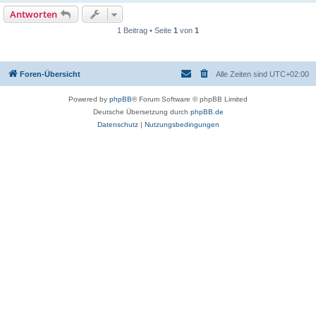
Antworten
1 Beitrag • Seite
1
von
1
Foren-Übersicht
Alle Zeiten sind
UTC+02:00
Powered by
phpBB
® Forum Software © phpBB Limited
Deutsche Übersetzung durch
phpBB.de
Datenschutz
|
Nutzungsbedingungen