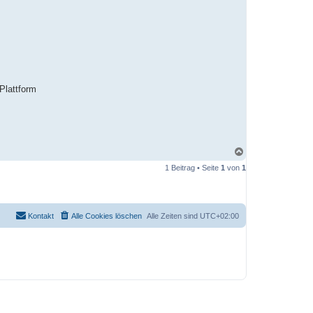
-Plattform
N
a
1 Beitrag • Seite
1
von
1
c
h
o
b
e
Kontakt
Alle Cookies löschen
Alle Zeiten sind
UTC+02:00
n