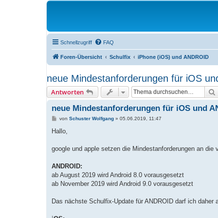
Schnellzugriff
FAQ
Foren-Übersicht
Schulfix
iPhone (iOS) und ANDROID
neue Mindestanforderungen für iOS u
Antworten
neue Mindestanforderungen für iOS und 
B
von
Schuster Wolfgang
»
05.06.2019, 11:47
e
i
Hallo,
t
r
a
google und apple setzen die Mindestanforderungen an die 
g
ANDROID:
ab August 2019 wird Android 8.0 vorausgesetzt
ab November 2019 wird Android 9.0 vorausgesetzt
Das nächste Schulfix-Update für ANDROID darf ich daher ab