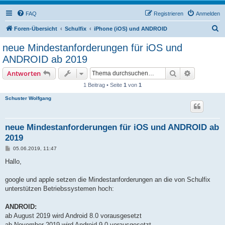
FAQ
Registrieren
Anmelden
S
Foren-Übersicht
Schulfix
iPhone (iOS) und ANDROID
u
neue Mindestanforderungen für iOS und
c
ANDROID ab 2019
h
Suche
Erweiterte
Antworten
e
1 Beitrag • Seite
1
von
1
Schuster Wolfgang
neue Mindestanforderungen für iOS und ANDROID ab
2019
B
05.06.2019, 11:47
e
i
Hallo,
t
r
a
google und apple setzen die Mindestanforderungen an die von Schulfix
g
unterstützen Betriebssystemen hoch:
ANDROID:
ab August 2019 wird Android 8.0 vorausgesetzt
ab November 2019 wird Android 9.0 vorausgesetzt