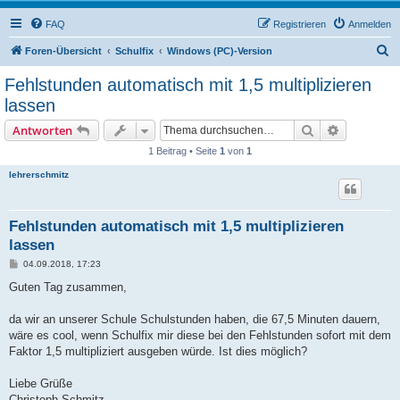
FAQ
Registrieren
Anmelden
S
Foren-Übersicht
Schulfix
Windows (PC)-Version
u
Fehlstunden automatisch mit 1,5 multiplizieren
c
lassen
h
Suche
Erweiterte
Antworten
e
1 Beitrag • Seite
1
von
1
lehrerschmitz
Fehlstunden automatisch mit 1,5 multiplizieren
lassen
B
04.09.2018, 17:23
e
i
Guten Tag zusammen,
t
r
a
da wir an unserer Schule Schulstunden haben, die 67,5 Minuten dauern,
g
wäre es cool, wenn Schulfix mir diese bei den Fehlstunden sofort mit dem
Faktor 1,5 multipliziert ausgeben würde. Ist dies möglich?
Liebe Grüße
Christoph Schmitz