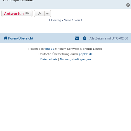
Antworten
1 Beitrag • Seite
1
von
1
Foren-Übersicht
Alle Zeiten sind
UTC+02:00
Powered by
phpBB
® Forum Software © phpBB Limited
Deutsche Übersetzung durch
phpBB.de
Datenschutz
|
Nutzungsbedingungen