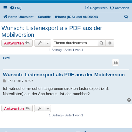
FAQ
Registrieren
Anmelden
S
Foren-Übersicht
Schulfix
iPhone (iOS) und ANDROID
u
Wunsch: Listenexport als PDF aus der
c
Mobilversion
h
Suche
Erweiterte
Antworten
e
1 Beitrag • Seite
1
von
1
sawi
Wunsch: Listenexport als PDF aus der Mobilversion
B
07.11.2017, 07:26
e
i
Ich wünsche mir schon lange einen direkten Listenexport (z.B.
t
Notenlisten) aus der App heraus. Ist das machbar?
r
a
g
Antworten
1 Beitrag • Seite
1
von
1