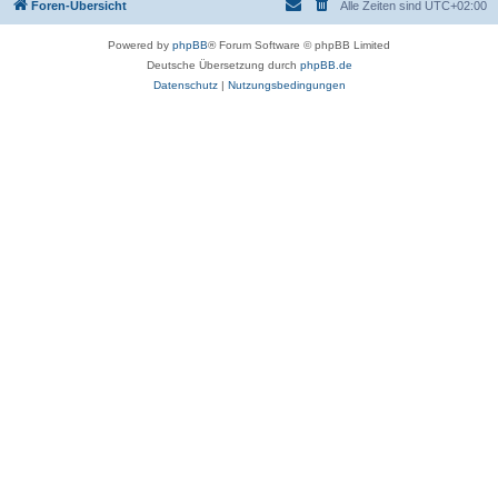
Foren-Übersicht
Alle Zeiten sind
UTC+02:00
Powered by
phpBB
® Forum Software © phpBB Limited
Deutsche Übersetzung durch
phpBB.de
Datenschutz
|
Nutzungsbedingungen