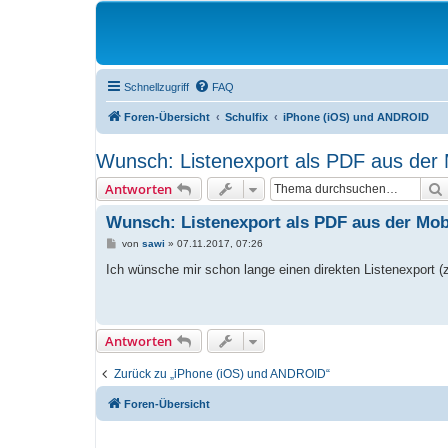
Schnellzugriff
FAQ
Foren-Übersicht
Schulfix
iPhone (iOS) und ANDROID
Wunsch: Listenexport als PDF aus der 
Antworten
Wunsch: Listenexport als PDF aus der Mob
B
von
sawi
»
07.11.2017, 07:26
e
i
Ich wünsche mir schon lange einen direkten Listenexport (
t
r
a
g
Antworten
Zurück zu „iPhone (iOS) und ANDROID“
Foren-Übersicht