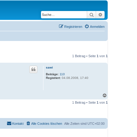
Suche
Erweiterte Suche
Registrieren
Anmelden
1 Beitrag • Seite
1
von
1
sawi
Beiträge:
110
Registriert:
04.08.2008, 17:40
N
a
1 Beitrag • Seite
1
von
1
c
h
o
b
e
Kontakt
Alle Cookies löschen
Alle Zeiten sind
UTC+02:00
n