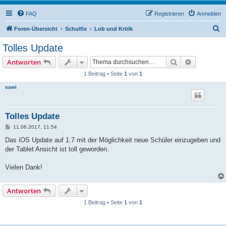
FAQ
Registrieren
Anmelden
S
Foren-Übersicht
Schulfix
Lob und Kritik
u
Tolles Update
c
Suche
Erweiterte
Antworten
h
1 Beitrag • Seite
1
von
1
e
sawi
Tolles Update
B
11.06.2017, 11:54
e
i
Das iOS Update auf 1.7 mit der Möglichkeit neue Schüler einzugeben und
t
der Tablet Ansicht ist toll geworden.
r
a
g
Vielen Dank!
Antworten
1 Beitrag • Seite
1
von
1