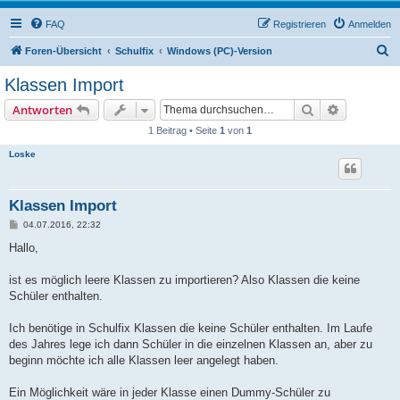
FAQ
Registrieren
Anmelden
S
Foren-Übersicht
Schulfix
Windows (PC)-Version
u
Klassen Import
c
Suche
Erweiterte
Antworten
h
1 Beitrag • Seite
1
von
1
e
Loske
Klassen Import
B
04.07.2016, 22:32
e
i
Hallo,
t
r
a
ist es möglich leere Klassen zu importieren? Also Klassen die keine
g
Schüler enthalten.
Ich benötige in Schulfix Klassen die keine Schüler enthalten. Im Laufe
des Jahres lege ich dann Schüler in die einzelnen Klassen an, aber zu
beginn möchte ich alle Klassen leer angelegt haben.
Ein Möglichkeit wäre in jeder Klasse einen Dummy-Schüler zu