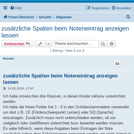
FAQ
Registrieren
Anmelden
S
Foren-Übersicht
Schulfix
Allgemein
u
zusätzliche Spalten beim Noteneintrag anzeigen
c
lassen
h
Suche
Erweiterte
Antworten
e
1 Beitrag • Seite
1
von
1
Raindel
zusätzliche Spalten beim Noteneintrag anzeigen
lassen
B
14.02.2016, 17:47
e
i
Ich habe inzwischen drei Klassen, in denen Kinder inklusiv unterrichtet
t
werden.
r
a
Ich habe die freien Felder frei 1 - 6 in den Schülerstammdaten verwendet
g
um dort z.B. LE (Förderschwerpunkt Lernen) oder SQ (Sprache)
einzutragen. Zusätzlich muss noch unterschieden werden, ob sie
zielgleich oder zieldifferent unterrichtet bzw. bewertet werden müssen.
Es wäre hilfreich, wenn diese Angaben beim Eintragen der Note
zusätzlich neben dem Schülernamen angezeigt werden um nicht immer in