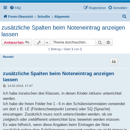
FAQ
Registrieren
Anmelden
S
Foren-Übersicht
Schulfix
Allgemein
u
zusätzliche Spalten beim Noteneintrag anzeigen
c
lassen
h
Suche
Erweiterte
Antworten
e
1 Beitrag • Seite
1
von
1
Raindel
zusätzliche Spalten beim Noteneintrag anzeigen
lassen
B
14.02.2016, 17:47
e
i
Ich habe inzwischen drei Klassen, in denen Kinder inklusiv unterrichtet
t
werden.
r
a
Ich habe die freien Felder frei 1 - 6 in den Schülerstammdaten verwendet
g
um dort z.B. LE (Förderschwerpunkt Lernen) oder SQ (Sprache)
einzutragen. Zusätzlich muss noch unterschieden werden, ob sie
zielgleich oder zieldifferent unterrichtet bzw. bewertet werden müssen.
Es wäre hilfreich, wenn diese Angaben beim Eintragen der Note
zusätzlich neben dem Schülernamen angezeigt werden um nicht immer in