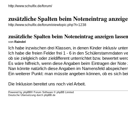
http://www.schulfix.de/forum/
zusätzliche Spalten beim Noteneintrag anzeige
http://www.schulfix.de/forum/viewtopic.php?t=1238
zusätzliche Spalten beim Noteneintrag anzeigen lasse
von
Raindel
Ich habe inzwischen drei Klassen, in denen Kinder inklusiv unter
Ich habe die freien Felder frei 1 - 6 in den Schülerstammdate
ob sie zielgleich oder zieldifferent unterrichtet bzw. bewertet w
Es wäre hilfreich, wenn diese Angaben beim Eintragen der No
Nan könnte natürlich diese Angaben im Namensfeld abspeichern, 
Ein weiterer Punkt: man müsste angeben können, ob es sich bei 
Die Inklusion bereitet uns noch viel Arbeit.
Powered by
phpBB
® Forum Software © phpBB Limited
Deutsche Übersetzung durch
phpBB.de