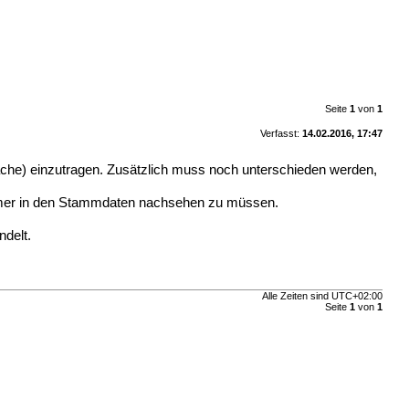
Seite
1
von
1
Verfasst:
14.02.2016, 17:47
rache) einzutragen. Zusätzlich muss noch unterschieden werden,
immer in den Stammdaten nachsehen zu müssen.
ndelt.
Alle Zeiten sind
UTC+02:00
Seite
1
von
1