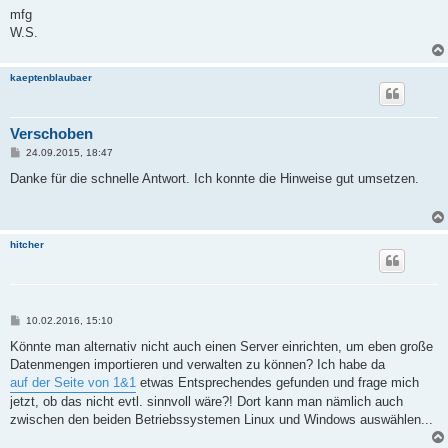
mfg
W.S.
kaeptenblaubaer
Verschoben
B
24.09.2015, 18:47
e
i
Danke für die schnelle Antwort. Ich konnte die Hinweise gut umsetzen.
t
r
a
g
hitcher
B
10.02.2016, 15:10
e
i
Könnte man alternativ nicht auch einen Server einrichten, um eben große
t
Datenmengen importieren und verwalten zu können? Ich habe da
r
a
auf der Seite von 1&1
etwas Entsprechendes gefunden und frage mich
g
jetzt, ob das nicht evtl. sinnvoll wäre?! Dort kann man nämlich auch
zwischen den beiden Betriebssystemen Linux und Windows auswählen...