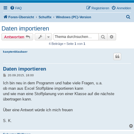
FAQ
Registrieren
Anmelden
S
Foren-Übersicht
Schulfix
Windows (PC)-Version
u
Daten importieren
c
Suche
Erweiterte
Antworten
h
4 Beiträge • Seite
1
von
1
e
kaeptenblaubaer
Daten importieren
B
20.09.2015, 18:00
e
i
Ich bin neu in dem Programm und habe viele Fragen, u.a.
t
ob man aus Excel Stoffpläne importieren kann
r
a
und wie man eine Stoffplanung von einer Klasse auf die nächste
g
übertragen kann.
Über eine Antwort würde ich mich freuen
S. K.