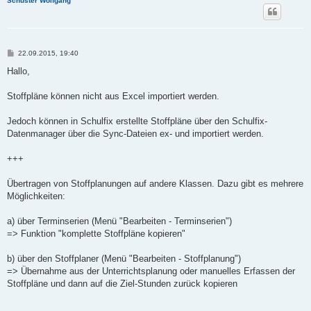
Schuster Wolfgang
B
22.09.2015, 19:40
e
i
Hallo,
t
r
a
Stoffpläne können nicht aus Excel importiert werden.
g
Jedoch können in Schulfix erstellte Stoffpläne über den Schulfix-
Datenmanager über die Sync-Dateien ex- und importiert werden.
+++
Übertragen von Stoffplanungen auf andere Klassen. Dazu gibt es mehrere
Möglichkeiten:
a) über Terminserien (Menü "Bearbeiten - Terminserien")
=> Funktion "komplette Stoffpläne kopieren"
b) über den Stoffplaner (Menü "Bearbeiten - Stoffplanung")
=> Übernahme aus der Unterrichtsplanung oder manuelles Erfassen der
Stoffpläne und dann auf die Ziel-Stunden zurück kopieren