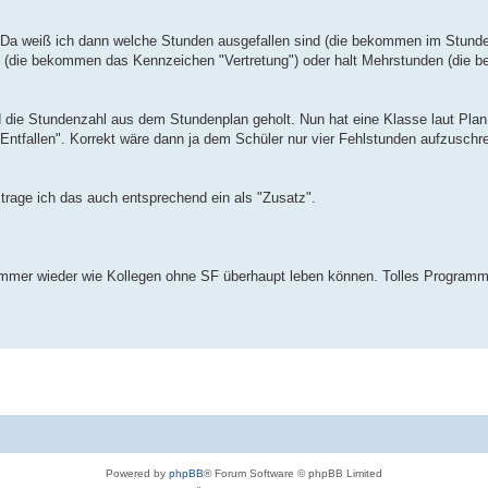
Da weiß ich dann welche Stunden ausgefallen sind (die bekommen im Stund
nd (die bekommen das Kennzeichen "Vertretung") oder halt Mehrstunden (die
rd die Stundenzahl aus dem Stundenplan geholt. Nun hat eine Klasse laut Pla
ntfallen". Korrekt wäre dann ja dem Schüler nur vier Fehlstunden aufzuschr
n trage ich das auch entsprechend ein als "Zusatz".
 immer wieder wie Kollegen ohne SF überhaupt leben können. Tolles Program
Powered by
phpBB
® Forum Software © phpBB Limited