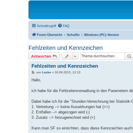
Schnellzugriff
FAQ
Foren-Übersicht
Schulfix
Windows (PC)-Version
Fehlzeiten und Kennzeichen
Antworten
Fehlzeiten und Kennzeichen
B
von
Loske
»
18.09.2015, 12:13
e
i
Hallo,
t
r
a
ich habe für die Fehlzeitenverwaltung in den Parametern di
g
Dabei habe ich für die "Stunden-Verrechnung bei Statist
1. Vertretung --> keine Auswirkungen hat (<>)
2. Entfallen --> abgezogen wird (-)
3. Zusatz --> hinzugerechnet wird (+)
Kann man SF so einrichten, dass diese Kennzeichen auch 