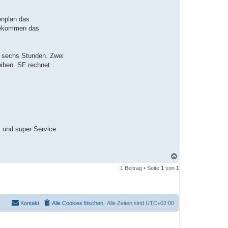
enplan das
 bekommen das
n sechs Stunden. Zwei
eiben. SF rechnet
m und super Service
N
a
1 Beitrag • Seite
1
von
1
c
h
o
b
e
Kontakt
Alle Cookies löschen
Alle Zeiten sind
UTC+02:00
n