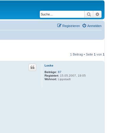
Suche
Erweiterte Suche
Registrieren
Anmelden
1 Beitrag • Seite
1
von
1
Loske
Beiträge:
87
Registriert:
15.05.2007, 19:05
Wohnort:
Lippstadt