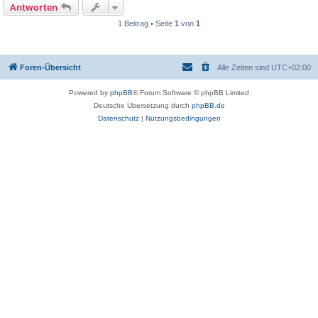
Antworten
1 Beitrag • Seite
1
von
1
Foren-Übersicht
Alle Zeiten sind
UTC+02:00
Powered by
phpBB
® Forum Software © phpBB Limited
Deutsche Übersetzung durch
phpBB.de
Datenschutz
|
Nutzungsbedingungen