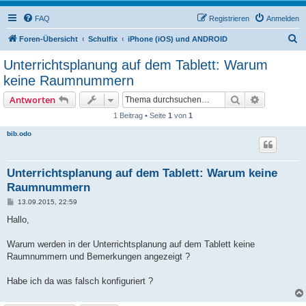
FAQ
Registrieren
Anmelden
S
Foren-Übersicht
Schulfix
iPhone (iOS) und ANDROID
u
Unterrichtsplanung auf dem Tablett: Warum
c
keine Raumnummern
h
Suche
Erweiterte
Antworten
e
1 Beitrag • Seite
1
von
1
bib.odo
Unterrichtsplanung auf dem Tablett: Warum keine
Raumnummern
B
13.09.2015, 22:59
e
i
Hallo,
t
r
a
Warum werden in der Unterrichtsplanung auf dem Tablett keine
g
Raumnummern und Bemerkungen angezeigt ?
Habe ich da was falsch konfiguriert ?