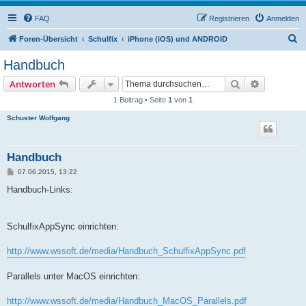
FAQ
Registrieren
Anmelden
S
Foren-Übersicht
Schulfix
iPhone (iOS) und ANDROID
u
Handbuch
c
Suche
Erweiterte
Antworten
h
1 Beitrag • Seite
1
von
1
e
Schuster Wolfgang
Handbuch
B
07.06.2015, 13:22
e
i
Handbuch-Links:
t
r
a
g
SchulfixAppSync einrichten:
http://www.wssoft.de/media/Handbuch_SchulfixAppSync.pdf
Parallels unter MacOS einrichten:
http://www.wssoft.de/media/Handbuch_MacOS_Parallels.pdf