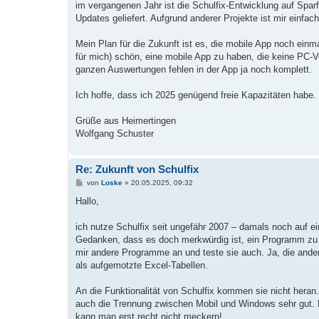
a
im vergangenen Jahr ist die Schulfix-Entwicklung auf Spa
g
Updates geliefert. Aufgrund anderer Projekte ist mir einfa
Mein Plan für die Zukunft ist es, die mobile App noch ei
für mich) schön, eine mobile App zu haben, die keine PC-Ve
ganzen Auswertungen fehlen in der App ja noch komplett.
Ich hoffe, dass ich 2025 genügend freie Kapazitäten habe.
Grüße aus Heimertingen
Wolfgang Schuster
Re: Zukunft von Schulfix
B
von
Loske
»
20.05.2025, 09:32
e
i
Hallo,
t
r
a
ich nutze Schulfix seit ungefähr 2007 – damals noch auf e
g
Gedanken, dass es doch merkwürdig ist, ein Programm zu 
mir andere Programme an und teste sie auch. Ja, die and
als aufgemotzte Excel-Tabellen.
An die Funktionalität von Schulfix kommen sie nicht heran.
auch die Trennung zwischen Mobil und Windows sehr gut. Ei
kann man erst recht nicht meckern!