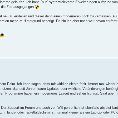
rflamme gelaufen. Ich habe "nur" systemrelevante Erweiterungen aufgrund vo
ch die Zeit ausgegangen
nmal neu zu erstellen und dieser dann einen moderneren Look zu verpassen. A
rsion mehr im Hintergrund benötigt. Da bin ich aber noch weit davon entfernt.
inem Palm. Ich kann sagen, dass mir wirklich nichts fehlt. Immer mal wieder 
nutzen, das seit Jahren kaum Updates oder wirkliche Veränderungen benötig
eren Programme haben ein moderneres Layout und sehen hip aus. Sind aber hä
 Der Support im Forum und auch von WS persönlich ist ebenfalls absolut fanta
n Handy- oder Tabletbildschirm ist nun mal kleiner als ein Laptop- oder PC-