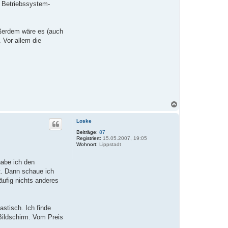
n Betriebssystem-
ußerdem wäre es (auch
 Vor allem die
N
a
c
Loske
h
o
Beiträge:
87
Registriert:
15.05.2007, 19:05
b
Wohnort:
Lippstadt
e
n
habe ich den
t. Dann schaue ich
ufig nichts anderes
stisch. Ich finde
Bildschirm. Vom Preis