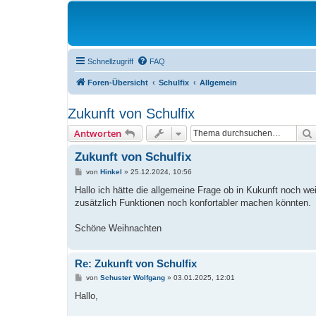
Schnellzugriff
FAQ
Foren-Übersicht
Schulfix
Allgemein
Zukunft von Schulfix
Antworten
Zukunft von Schulfix
B
von
Hinkel
»
25.12.2024, 10:56
e
i
Hallo ich hätte die allgemeine Frage ob in Kukunft noch w
t
zusätzlich Funktionen noch konfortabler machen könnten.
r
a
g
Schöne Weihnachten
Re: Zukunft von Schulfix
B
von
Schuster Wolfgang
»
03.01.2025, 12:01
e
i
Hallo,
t
r