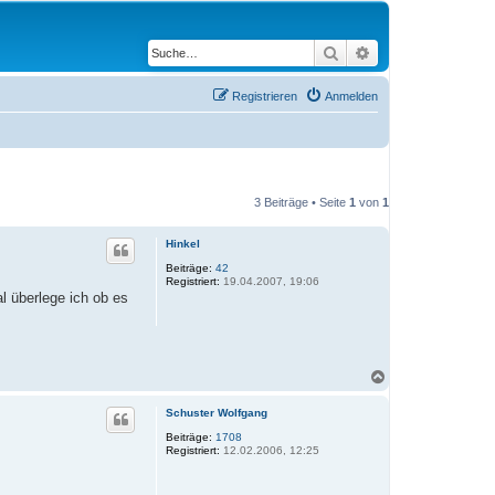
Suche
Erweiterte Suche
Registrieren
Anmelden
3 Beiträge • Seite
1
von
1
Hinkel
Beiträge:
42
Registriert:
19.04.2007, 19:06
l überlege ich ob es
N
a
c
Schuster Wolfgang
h
o
Beiträge:
1708
Registriert:
12.02.2006, 12:25
b
e
n