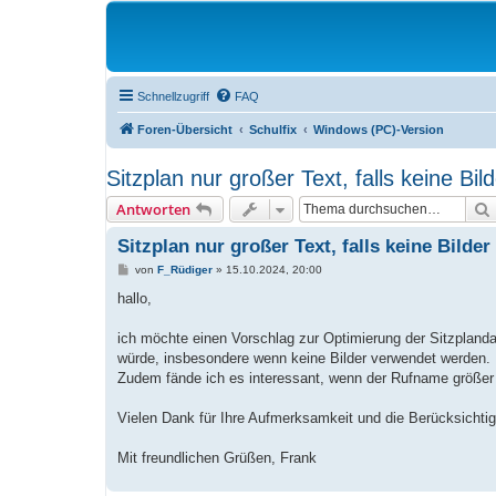
Schnellzugriff
FAQ
Foren-Übersicht
Schulfix
Windows (PC)-Version
Sitzplan nur großer Text, falls keine Bil
Antworten
Sitzplan nur großer Text, falls keine Bilder
B
von
F_Rüdiger
»
15.10.2024, 20:00
e
i
hallo,
t
r
a
ich möchte einen Vorschlag zur Optimierung der Sitzplandar
g
würde, insbesondere wenn keine Bilder verwendet werden. 
Zudem fände ich es interessant, wenn der Rufname größer
Vielen Dank für Ihre Aufmerksamkeit und die Berücksichti
Mit freundlichen Grüßen, Frank