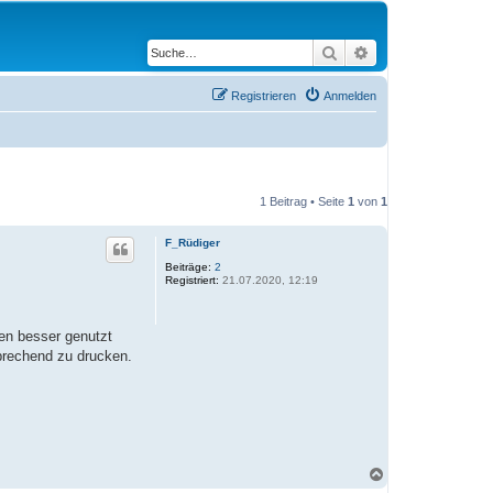
Suche
Erweiterte Suche
Registrieren
Anmelden
1 Beitrag • Seite
1
von
1
F_Rüdiger
Beiträge:
2
Registriert:
21.07.2020, 12:19
ten besser genutzt
prechend zu drucken.
N
a