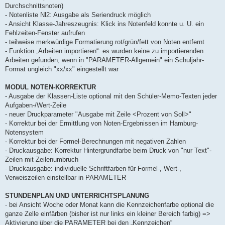
Durchschnittsnoten)
- Notenliste Nl2: Ausgabe als Seriendruck möglich
- Ansicht Klasse-Jahreszeugnis: Klick ins Notenfeld konnte u. U. ein
Fehlzeiten-Fenster aufrufen
- teilweise merkwürdige Formatierung rot/grün/fett von Noten entfernt
- Funktion „Arbeiten importieren“: es wurden keine zu importierenden
Arbeiten gefunden, wenn in "PARAMETER-Allgemein" ein Schuljahr-
Format ungleich "xx/xx" eingestellt war
MODUL NOTEN-KORREKTUR
- Ausgabe der Klassen-Liste optional mit den Schüler-Memo-Texten jeder
Aufgaben-/Wert-Zeile
- neuer Druckparameter "Ausgabe mit Zeile <Prozent von Soll>"
- Korrektur bei der Ermittlung von Noten-Ergebnissen im Hamburg-
Notensystem
- Korrektur bei der Formel-Berechnungen mit negativen Zahlen
- Druckausgabe: Korrektur Hintergrundfarbe beim Druck von "nur Text"-
Zeilen mit Zeilenumbruch
- Druckausgabe: individuelle Schriftfarben für Formel-, Wert-,
Verweiszeilen einstellbar in PARAMETER
STUNDENPLAN UND UNTERRICHTSPLANUNG
- bei Ansicht Woche oder Monat kann die Kennzeichenfarbe optional die
ganze Zelle einfärben (bisher ist nur links ein kleiner Bereich farbig) =>
Aktivierung über die PARAMETER bei den „Kennzeichen“