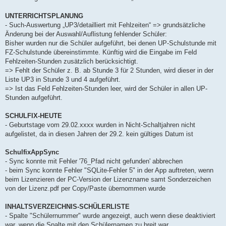
UNTERRICHTSPLANUNG
- Such-Auswertung „UP3/detailliert mit Fehlzeiten“ => grundsätzliche
Änderung bei der Auswahl/Auflistung fehlender Schüler:
Bisher wurden nur die Schüler aufgeführt, bei denen UP-Schulstunde mit
FZ-Schulstunde übereinstimmte. Künftig wird die Eingabe im Feld
Fehlzeiten-Stunden zusätzlich berücksichtigt.
=> Fehlt der Schüler z. B. ab Stunde 3 für 2 Stunden, wird dieser in der
Liste UP3 in Stunde 3 und 4 aufgeführt.
=> Ist das Feld Fehlzeiten-Stunden leer, wird der Schüler in allen UP-
Stunden aufgeführt.
SCHULFIX-HEUTE
- Geburtstage vom 29.02.xxxx wurden in Nicht-Schaltjahren nicht
aufgelistet, da in diesen Jahren der 29.2. kein gültiges Datum ist
SchulfixAppSync
- Sync konnte mit Fehler '76_Pfad nicht gefunden' abbrechen
- beim Sync konnte Fehler "SQLite-Fehler 5" in der App auftreten, wenn
beim Lizenzieren der PC-Version der Lizenzname samt Sonderzeichen
von der Lizenz.pdf per Copy/Paste übernommen wurde
INHALTSVERZEICHNIS-SCHÜLERLISTE
- Spalte "Schülernummer" wurde angezeigt, auch wenn diese deaktiviert
war, wenn die Spalte mit den Schülernamen zu breit war