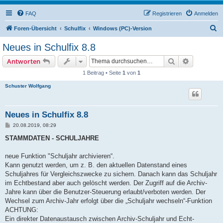
FAQ
Registrieren
Anmelden
S
Foren-Übersicht
Schulfix
Windows (PC)-Version
u
Neues in Schulfix 8.8
c
Suche
Erweiterte
Antworten
h
1 Beitrag • Seite
1
von
1
e
Schuster Wolfgang
Neues in Schulfix 8.8
B
20.08.2019, 08:29
e
i
STAMMDATEN - SCHULJAHRE
t
r
a
neue Funktion "Schuljahr archivieren“.
g
Kann genutzt werden, um z. B. den aktuellen Datenstand eines
Schuljahres für Vergleichszwecke zu sichern. Danach kann das Schuljahr
im Echtbestand aber auch gelöscht werden. Der Zugriff auf die Archiv-
Jahre kann über die Benutzer-Steuerung erlaubt/verboten werden. Der
Wechsel zum Archiv-Jahr erfolgt über die „Schuljahr wechseln“-Funktion
ACHTUNG:
Ein direkter Datenaustausch zwischen Archiv-Schuljahr und Echt-