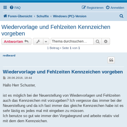
FAQ
Registrieren
Anmelden
S
Foren-Übersicht
Schulfix
Windows (PC)-Version
u
Wiedervorlage und Fehlzeiten Kennzeichen
c
vorgeben
h
Suche
Erweiterte
Antworten
e
1 Beitrag • Seite
1
von
1
redbeard
Wiedervorlage und Fehlzeiten Kennzeichen vorgeben
B
28.06.2016, 18:44
e
i
Hallo Herr Schuster,
t
r
a
ist es möglich bei der Neuerstellung von Wiedervorlagen und Fehlzeiten
g
auch das Kennzeichen mit vorzugeben? Ich vergesse das immer bei der
Neuerstellung und da ich fast immer das gleiche Kennzeichen habe ist es
sehr lästig es jedes mal mit eingeben zu müssen.
Ich benutze so gut wie immer den Vorgabegrund und arbeite relativ viel
mit dem dem Kennzeichen.