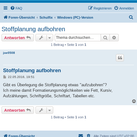
FAQ
Registrieren
Anmelden
S
Foren-Übersicht
Schulfix
Windows (PC)-Version
u
Stoffplanung aufbohren
c
Suche
Erweiterte
Antworten
h
1 Beitrag • Seite
1
von
1
e
joe0508
Stoffplanung aufbohren
B
22.05.2016, 19:51
e
i
Gibt es Überlegung die Stoffplanung etwas "aufzubohren"?
t
Ich meine damit Formatierungsmöglichkeiten wie Fett, Kursiv,
r
a
Aufzählungen, Schriftgröße, Schriftart, Tabellen etc.
g
Antworten
1 Beitrag • Seite
1
von
1
Foren-Übersicht
Alle Zeiten sind
UTC+02:00