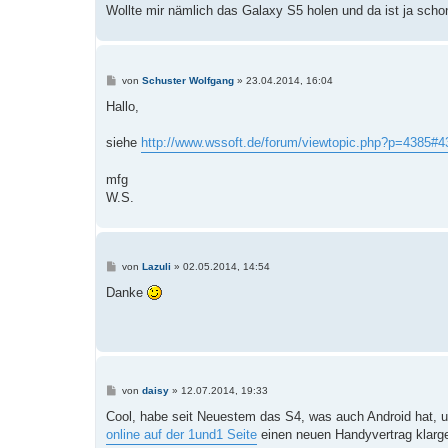
a
Wollte mir nämlich das Galaxy S5 holen und da ist ja scho
g
B
von
Schuster Wolfgang
»
23.04.2014, 16:04
e
i
Hallo,
t
r
a
siehe
http://www.wssoft.de/forum/viewtopic.php?p=4385#4
g
mfg
W.S.
B
von
Lazuli
»
02.05.2014, 14:54
e
i
Danke
t
r
a
g
B
von
daisy
»
12.07.2014, 19:33
e
i
Cool, habe seit Neuestem das S4, was auch Android hat, und
t
online auf der 1und1 Seite
einen neuen Handyvertrag klarge
r