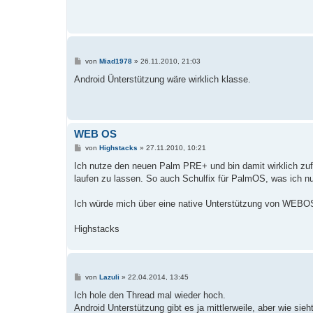
r
a
g
B
von
Miad1978
»
26.11.2010, 21:03
e
i
Android Ünterstützung wäre wirklich klasse.
t
r
a
g
WEB OS
B
von
Highstacks
»
27.11.2010, 10:21
e
i
Ich nutze den neuen Palm PRE+ und bin damit wirklich zuf
t
laufen zu lassen. So auch Schulfix für PalmOS, was ich nu
r
a
g
Ich würde mich über eine native Unterstützung von WEBOS
Highstacks
B
von
Lazuli
»
22.04.2014, 13:45
e
i
Ich hole den Thread mal wieder hoch.
t
Android Unterstützung gibt es ja mittlerweile, aber wie sie
r