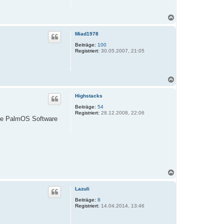
n
N
a
c
Miad1978
h
o
Beiträge:
100
Registriert:
30.05.2007, 21:05
b
e
n
N
a
c
Highstacks
h
o
Beiträge:
54
Registriert:
28.12.2008, 22:06
b
ste PalmOS Software
e
n
N
a
c
Lazuli
h
o
Beiträge:
8
Registriert:
14.04.2014, 13:46
b
e
n