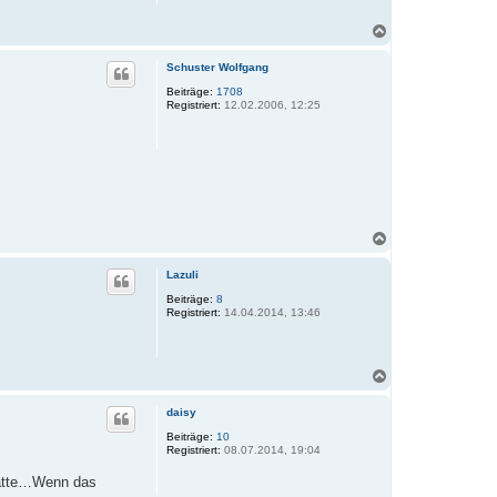
N
a
c
Schuster Wolfgang
h
o
Beiträge:
1708
Registriert:
12.02.2006, 12:25
b
e
n
N
a
c
Lazuli
h
o
Beiträge:
8
Registriert:
14.04.2014, 13:46
b
e
n
N
a
c
daisy
h
o
Beiträge:
10
Registriert:
08.07.2014, 19:04
b
e
 hatte…Wenn das
n