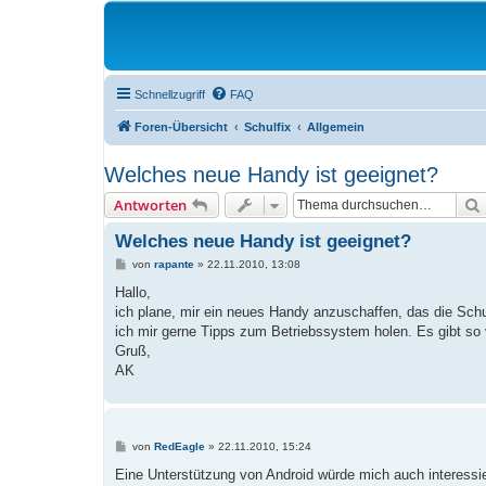
Schnellzugriff
FAQ
Foren-Übersicht
Schulfix
Allgemein
Welches neue Handy ist geeignet?
Antworten
Welches neue Handy ist geeignet?
B
von
rapante
»
22.11.2010, 13:08
e
i
Hallo,
t
ich plane, mir ein neues Handy anzuschaffen, das die Schu
r
a
ich mir gerne Tipps zum Betriebssystem holen. Es gibt so 
g
Gruß,
AK
B
von
RedEagle
»
22.11.2010, 15:24
e
i
Eine Unterstützung von Android würde mich auch interessi
t