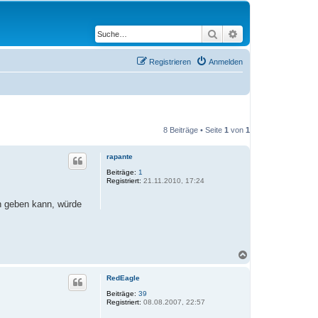
Suche
Erweiterte Suche
Registrieren
Anmelden
8 Beiträge • Seite
1
von
1
rapante
Beiträge:
1
Registriert:
21.11.2010, 17:24
en geben kann, würde
N
a
c
RedEagle
h
o
Beiträge:
39
Registriert:
08.08.2007, 22:57
b
e