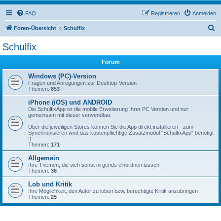
FAQ
Registrieren
Anmelden
S
Foren-Übersicht
Schulfix
u
Schulfix
c
Forum
h
e
Windows (PC)-Version
Fragen und Anregungen zur Desktop-Version
Themen:
853
iPhone (iOS) und ANDROID
Die SchulfixApp ist die mobile Erweiterung Ihrer PC Version und nur
gemeinsam mit dieser verwendbar.
Über die jeweiligen Stores können Sie die App direkt installieren - zum
Synchronisieren wird das kostenpflichtige Zusatzmodul "SchulfixApp" benötigt
!!
Themen:
171
Allgemein
Ihre Themen, die sich sonst nirgends einordnen lassen
Themen:
36
Lob und Kritik
Ihre Möglichkeit, den Autor zu loben bzw. berechtigte Kritik anzubringen
Themen:
25