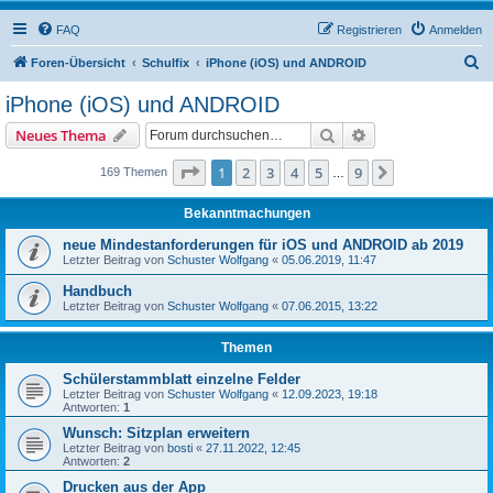
FAQ
Registrieren
Anmelden
S
Foren-Übersicht
Schulfix
iPhone (iOS) und ANDROID
u
iPhone (iOS) und ANDROID
c
Suche
Erweiterte Suche
Neues Thema
h
e
Seite
1
von
9
1
2
3
4
5
9
Nächste
169 Themen
…
Bekanntmachungen
neue Mindestanforderungen für iOS und ANDROID ab 2019
Letzter Beitrag von
Schuster Wolfgang
«
05.06.2019, 11:47
Handbuch
Letzter Beitrag von
Schuster Wolfgang
«
07.06.2015, 13:22
Themen
Schülerstammblatt einzelne Felder
Letzter Beitrag von
Schuster Wolfgang
«
12.09.2023, 19:18
Antworten:
1
Wunsch: Sitzplan erweitern
Letzter Beitrag von
bosti
«
27.11.2022, 12:45
Antworten:
2
Drucken aus der App