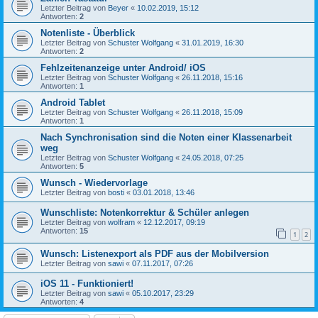
Letzter Beitrag von
Beyer
«
10.02.2019, 15:12
Antworten:
2
Notenliste - Überblick
Letzter Beitrag von
Schuster Wolfgang
«
31.01.2019, 16:30
Antworten:
2
Fehlzeitenanzeige unter Android/ iOS
Letzter Beitrag von
Schuster Wolfgang
«
26.11.2018, 15:16
Antworten:
1
Android Tablet
Letzter Beitrag von
Schuster Wolfgang
«
26.11.2018, 15:09
Antworten:
1
Nach Synchronisation sind die Noten einer Klassenarbeit
weg
Letzter Beitrag von
Schuster Wolfgang
«
24.05.2018, 07:25
Antworten:
5
Wunsch - Wiedervorlage
Letzter Beitrag von
bosti
«
03.01.2018, 13:46
Wunschliste: Notenkorrektur & Schüler anlegen
Letzter Beitrag von
wolfram
«
12.12.2017, 09:19
Antworten:
15
1
2
Wunsch: Listenexport als PDF aus der Mobilversion
Letzter Beitrag von
sawi
«
07.11.2017, 07:26
iOS 11 - Funktioniert!
Letzter Beitrag von
sawi
«
05.10.2017, 23:29
Antworten:
4