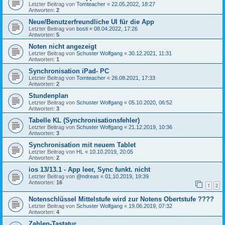
Letzter Beitrag von
Tomteacher
«
22.05.2022, 18:27
Antworten:
2
Neue/Benutzerfreundliche UI für die App
Letzter Beitrag von
bosti
«
08.04.2022, 17:26
Antworten:
5
Noten nicht angezeigt
Letzter Beitrag von
Schuster Wolfgang
«
30.12.2021, 11:31
Antworten:
1
Synchronisation iPad- PC
Letzter Beitrag von
Tomteacher
«
26.08.2021, 17:33
Antworten:
2
Stundenplan
Letzter Beitrag von
Schuster Wolfgang
«
05.10.2020, 06:52
Antworten:
3
Tabelle KL (Synchronisationsfehler)
Letzter Beitrag von
Schuster Wolfgang
«
21.12.2019, 10:36
Antworten:
3
Synchronisation mit neuem Tablet
Letzter Beitrag von
HL
«
10.10.2019, 20:05
Antworten:
2
ios 13/13.1 - App leer, Sync funkt. nicht
Letzter Beitrag von
@ndreas
«
01.10.2019, 19:39
Antworten:
16
1
2
Notenschlüssel Mittelstufe wird zur Notens Obertstufe ????
Letzter Beitrag von
Schuster Wolfgang
«
19.06.2019, 07:32
Antworten:
4
Zahlen-Tastatur