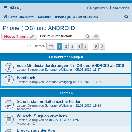
FAQ
Registrieren
Anmelden
S
Foren-Übersicht
Schulfix
iPhone (iOS) und ANDROID
u
iPhone (iOS) und ANDROID
c
Suche
Erweiterte Suche
Neues Thema
h
e
Seite
1
von
9
1
2
3
4
5
9
Nächste
169 Themen
…
Bekanntmachungen
neue Mindestanforderungen für iOS und ANDROID ab 2019
Letzter Beitrag von
Schuster Wolfgang
«
05.06.2019, 11:47
Handbuch
Letzter Beitrag von
Schuster Wolfgang
«
07.06.2015, 13:22
Themen
Schülerstammblatt einzelne Felder
Letzter Beitrag von
Schuster Wolfgang
«
12.09.2023, 19:18
Antworten:
1
Wunsch: Sitzplan erweitern
Letzter Beitrag von
bosti
«
27.11.2022, 12:45
Antworten:
2
Drucken aus der App