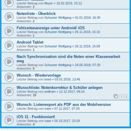
Letzter Beitrag von
Beyer
«
10.02.2019, 15:12
Antworten:
2
Notenliste - Überblick
Letzter Beitrag von
Schuster Wolfgang
«
31.01.2019, 16:30
Antworten:
2
Fehlzeitenanzeige unter Android/ iOS
Letzter Beitrag von
Schuster Wolfgang
«
26.11.2018, 15:16
Antworten:
1
Android Tablet
Letzter Beitrag von
Schuster Wolfgang
«
26.11.2018, 15:09
Antworten:
1
Nach Synchronisation sind die Noten einer Klassenarbeit
weg
Letzter Beitrag von
Schuster Wolfgang
«
24.05.2018, 07:25
Antworten:
5
Wunsch - Wiedervorlage
Letzter Beitrag von
bosti
«
03.01.2018, 13:46
Wunschliste: Notenkorrektur & Schüler anlegen
Letzter Beitrag von
wolfram
«
12.12.2017, 09:19
Antworten:
15
1
2
Wunsch: Listenexport als PDF aus der Mobilversion
Letzter Beitrag von
sawi
«
07.11.2017, 07:26
iOS 11 - Funktioniert!
Letzter Beitrag von
sawi
«
05.10.2017, 23:29
Antworten:
4