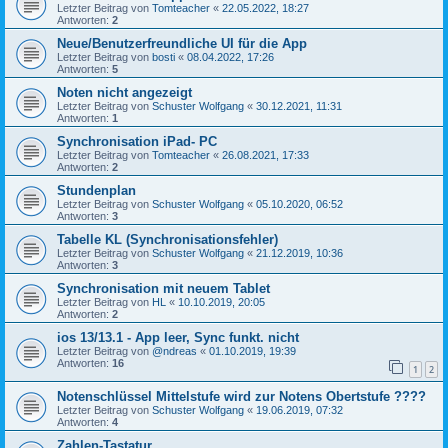
Letzter Beitrag von
Tomteacher
«
22.05.2022, 18:27
Antworten:
2
Neue/Benutzerfreundliche UI für die App
Letzter Beitrag von
bosti
«
08.04.2022, 17:26
Antworten:
5
Noten nicht angezeigt
Letzter Beitrag von
Schuster Wolfgang
«
30.12.2021, 11:31
Antworten:
1
Synchronisation iPad- PC
Letzter Beitrag von
Tomteacher
«
26.08.2021, 17:33
Antworten:
2
Stundenplan
Letzter Beitrag von
Schuster Wolfgang
«
05.10.2020, 06:52
Antworten:
3
Tabelle KL (Synchronisationsfehler)
Letzter Beitrag von
Schuster Wolfgang
«
21.12.2019, 10:36
Antworten:
3
Synchronisation mit neuem Tablet
Letzter Beitrag von
HL
«
10.10.2019, 20:05
Antworten:
2
ios 13/13.1 - App leer, Sync funkt. nicht
Letzter Beitrag von
@ndreas
«
01.10.2019, 19:39
Antworten:
16
1
2
Notenschlüssel Mittelstufe wird zur Notens Obertstufe ????
Letzter Beitrag von
Schuster Wolfgang
«
19.06.2019, 07:32
Antworten:
4
Zahlen-Tastatur