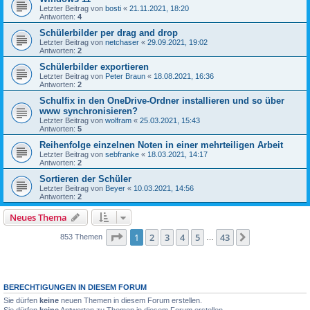
Letzter Beitrag von
bosti
«
21.11.2021, 18:20
Antworten:
4
Schülerbilder per drag and drop
Letzter Beitrag von
netchaser
«
29.09.2021, 19:02
Antworten:
2
Schülerbilder exportieren
Letzter Beitrag von
Peter Braun
«
18.08.2021, 16:36
Antworten:
2
Schulfix in den OneDrive-Ordner installieren und so über
www synchronisieren?
Letzter Beitrag von
wolfram
«
25.03.2021, 15:43
Antworten:
5
Reihenfolge einzelnen Noten in einer mehrteiligen Arbeit
Letzter Beitrag von
sebfranke
«
18.03.2021, 14:17
Antworten:
2
Sortieren der Schüler
Letzter Beitrag von
Beyer
«
10.03.2021, 14:56
Antworten:
2
Neues Thema
Seite
1
von
43
1
2
3
4
5
43
Nächste
853 Themen
…
BERECHTIGUNGEN IN DIESEM FORUM
Sie dürfen
keine
neuen Themen in diesem Forum erstellen.