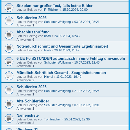
Sitzplan nur großer Text, falls keine Bilder
Letzter Beitrag von
F_Rüdiger
«
15.10.2024, 20:00
Schulferien 2025
Letzter Beitrag von
Schuster Wolfgang
«
03.08.2024, 08:21
Antworten:
1
Abschlussprüfung
Letzter Beitrag von
bosti
«
24.05.2024, 18:46
Antworten:
6
Notendurchschnitt und Gesamtnote Ergebnisarbeit
Letzter Beitrag von
bosti
«
29.10.2023, 11:47
6 UE FehlSTUNDEN automatisch in eine Fehltag umwandeln
Letzter Beitrag von
Schuster Wolfgang
«
10.07.2023, 12:43
Antworten:
1
Mündlich-Schriftlich-Gesamt - Zeugnislistennoten
Letzter Beitrag von
Hinkel
«
11.01.2023, 16:49
Antworten:
2
Schulferien 2023
Letzter Beitrag von
Schuster Wolfgang
«
21.07.2022, 07:24
Antworten:
1
Alte Schülerbilder
Letzter Beitrag von
Schuster Wolfgang
«
07.07.2022, 07:31
Antworten:
1
Namensliste
Letzter Beitrag von
Tomteacher
«
25.01.2022, 19:30
Antworten:
2
Windows 11