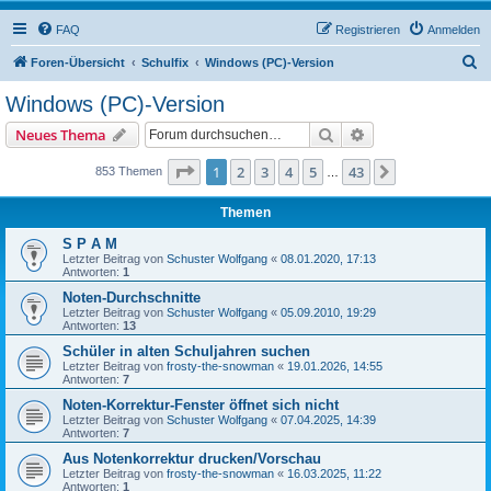
FAQ
Registrieren
Anmelden
S
Foren-Übersicht
Schulfix
Windows (PC)-Version
u
Windows (PC)-Version
c
Suche
Erweiterte Suche
Neues Thema
h
e
Seite
1
von
43
1
2
3
4
5
43
Nächste
853 Themen
…
Themen
S P A M
Letzter Beitrag von
Schuster Wolfgang
«
08.01.2020, 17:13
Antworten:
1
Noten-Durchschnitte
Letzter Beitrag von
Schuster Wolfgang
«
05.09.2010, 19:29
Antworten:
13
Schüler in alten Schuljahren suchen
Letzter Beitrag von
frosty-the-snowman
«
19.01.2026, 14:55
Antworten:
7
Noten-Korrektur-Fenster öffnet sich nicht
Letzter Beitrag von
Schuster Wolfgang
«
07.04.2025, 14:39
Antworten:
7
Aus Notenkorrektur drucken/Vorschau
Letzter Beitrag von
frosty-the-snowman
«
16.03.2025, 11:22
Antworten:
1