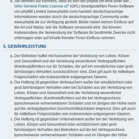
Sie nehmen zur Kenntnis, dass es sich bei phpBB um eine unter der „
GNU General Public License v2
“ (GPL) bereitgestellten Foren-Software
von phpBB Limited (www.phpbb.com) handelt; deutschsprachige
Informationen werden durch die deutschsprachige Community unter
www.phpbb.de zur Verfügung gestellt. Beide haben keinen Einfluss auf
die Art und Weise, wie die Software verwendet wird. Sie können
insbesondere die Verwendung der Software für bestimmte Zwecke nicht
untersagen oder auf Inhalte fremder Foren Einfluss nehmen.
5. GEWÄHRLEISTUNG
Der Betreiber haftet mit Ausnahme der Verletzung von Leben, Körper
und Gesundheit und der Verletzung wesentlicher Vertragspflichten
(Kardinalpflichten) nur für Schäden, die auf ein vorsätzliches oder grob
fahrlässiges Verhalten zurückzuführen sind. Dies gilt auch für mittelbare
Folgeschäden wie insbesondere entgangenen Gewinn.
Die Haftung ist gegenüber Verbrauchern außer bei vorsätzlichem oder
grob fahrlässigem Verhalten oder bei Schäden aus der Verletzung von
Leben, Körper und Gesundheit und der Verletzung wesentlicher
Vertragspflichten (Kardinalpflichten) auf die bei Vertragsschluss
typischerweise vorhersehbaren Schäden und im übrigen der Höhe nach
auf die vertragstypischen Durchschnittsschäden begrenzt. Dies gilt auch
für mittelbare Folgeschäden wie insbesondere entgangenen Gewinn.
Die Haftung ist gegenüber Unternehmern außer bei der Verletzung von
Leben, Körper und Gesundheit oder vorsätzlichem oder grob
fahrlässigem Verhalten des Betreibers auf die bei Vertragsschluss
typischerweise vorhersehbaren Schäden und im Übrigen der Höhe