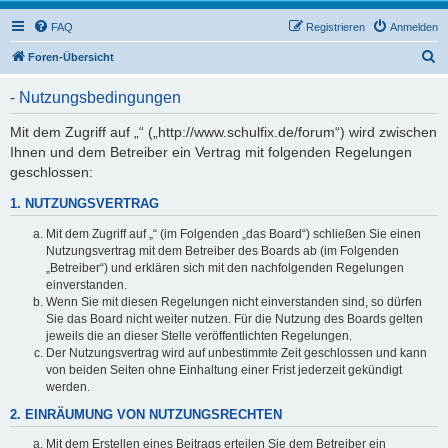
FAQ
Registrieren
Anmelden
S
Foren-Übersicht
u
- Nutzungsbedingungen
c
h
Mit dem Zugriff auf „“ („http://www.schulfix.de/forum“) wird zwischen
Ihnen und dem Betreiber ein Vertrag mit folgenden Regelungen
e
geschlossen:
1. NUTZUNGSVERTRAG
Mit dem Zugriff auf „“ (im Folgenden „das Board“) schließen Sie einen
Nutzungsvertrag mit dem Betreiber des Boards ab (im Folgenden
„Betreiber“) und erklären sich mit den nachfolgenden Regelungen
einverstanden.
Wenn Sie mit diesen Regelungen nicht einverstanden sind, so dürfen
Sie das Board nicht weiter nutzen. Für die Nutzung des Boards gelten
jeweils die an dieser Stelle veröffentlichten Regelungen.
Der Nutzungsvertrag wird auf unbestimmte Zeit geschlossen und kann
von beiden Seiten ohne Einhaltung einer Frist jederzeit gekündigt
werden.
2. EINRÄUMUNG VON NUTZUNGSRECHTEN
Mit dem Erstellen eines Beitrags erteilen Sie dem Betreiber ein