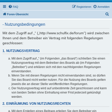
FAQ
Registrieren
Anmelden
S
Foren-Übersicht
u
- Nutzungsbedingungen
c
h
Mit dem Zugriff auf „“ („http://www.schulfix.de/forum“) wird zwischen
Ihnen und dem Betreiber ein Vertrag mit folgenden Regelungen
e
geschlossen:
1. NUTZUNGSVERTRAG
Mit dem Zugriff auf „“ (im Folgenden „das Board“) schließen Sie einen
Nutzungsvertrag mit dem Betreiber des Boards ab (im Folgenden
„Betreiber“) und erklären sich mit den nachfolgenden Regelungen
einverstanden.
Wenn Sie mit diesen Regelungen nicht einverstanden sind, so dürfen
Sie das Board nicht weiter nutzen. Für die Nutzung des Boards gelten
jeweils die an dieser Stelle veröffentlichten Regelungen.
Der Nutzungsvertrag wird auf unbestimmte Zeit geschlossen und kann
von beiden Seiten ohne Einhaltung einer Frist jederzeit gekündigt
werden.
2. EINRÄUMUNG VON NUTZUNGSRECHTEN
Mit dem Erstellen eines Beitrags erteilen Sie dem Betreiber ein