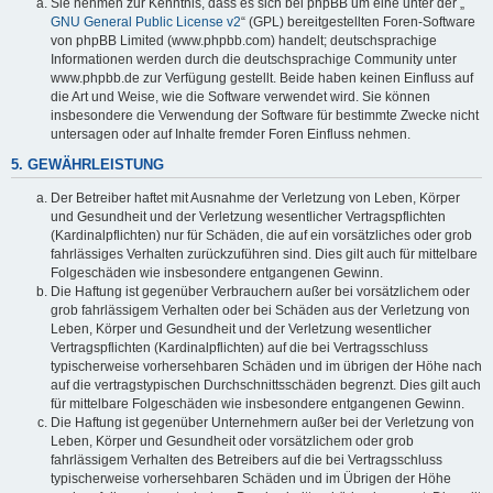
Sie nehmen zur Kenntnis, dass es sich bei phpBB um eine unter der „
GNU General Public License v2
“ (GPL) bereitgestellten Foren-Software
von phpBB Limited (www.phpbb.com) handelt; deutschsprachige
Informationen werden durch die deutschsprachige Community unter
www.phpbb.de zur Verfügung gestellt. Beide haben keinen Einfluss auf
die Art und Weise, wie die Software verwendet wird. Sie können
insbesondere die Verwendung der Software für bestimmte Zwecke nicht
untersagen oder auf Inhalte fremder Foren Einfluss nehmen.
5. GEWÄHRLEISTUNG
Der Betreiber haftet mit Ausnahme der Verletzung von Leben, Körper
und Gesundheit und der Verletzung wesentlicher Vertragspflichten
(Kardinalpflichten) nur für Schäden, die auf ein vorsätzliches oder grob
fahrlässiges Verhalten zurückzuführen sind. Dies gilt auch für mittelbare
Folgeschäden wie insbesondere entgangenen Gewinn.
Die Haftung ist gegenüber Verbrauchern außer bei vorsätzlichem oder
grob fahrlässigem Verhalten oder bei Schäden aus der Verletzung von
Leben, Körper und Gesundheit und der Verletzung wesentlicher
Vertragspflichten (Kardinalpflichten) auf die bei Vertragsschluss
typischerweise vorhersehbaren Schäden und im übrigen der Höhe nach
auf die vertragstypischen Durchschnittsschäden begrenzt. Dies gilt auch
für mittelbare Folgeschäden wie insbesondere entgangenen Gewinn.
Die Haftung ist gegenüber Unternehmern außer bei der Verletzung von
Leben, Körper und Gesundheit oder vorsätzlichem oder grob
fahrlässigem Verhalten des Betreibers auf die bei Vertragsschluss
typischerweise vorhersehbaren Schäden und im Übrigen der Höhe