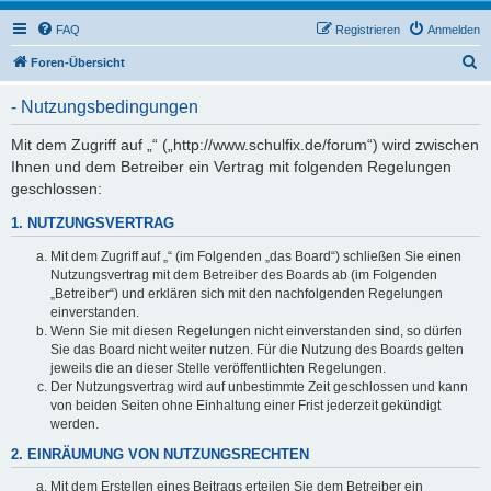
FAQ
Registrieren
Anmelden
S
Foren-Übersicht
u
- Nutzungsbedingungen
c
h
Mit dem Zugriff auf „“ („http://www.schulfix.de/forum“) wird zwischen
Ihnen und dem Betreiber ein Vertrag mit folgenden Regelungen
e
geschlossen:
1. NUTZUNGSVERTRAG
Mit dem Zugriff auf „“ (im Folgenden „das Board“) schließen Sie einen
Nutzungsvertrag mit dem Betreiber des Boards ab (im Folgenden
„Betreiber“) und erklären sich mit den nachfolgenden Regelungen
einverstanden.
Wenn Sie mit diesen Regelungen nicht einverstanden sind, so dürfen
Sie das Board nicht weiter nutzen. Für die Nutzung des Boards gelten
jeweils die an dieser Stelle veröffentlichten Regelungen.
Der Nutzungsvertrag wird auf unbestimmte Zeit geschlossen und kann
von beiden Seiten ohne Einhaltung einer Frist jederzeit gekündigt
werden.
2. EINRÄUMUNG VON NUTZUNGSRECHTEN
Mit dem Erstellen eines Beitrags erteilen Sie dem Betreiber ein