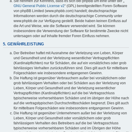
Sie nehmen zur Kenntnis, dass es sich bei phpBB um eine unter der „
GNU General Public License v2
“ (GPL) bereitgestellten Foren-Software
von phpBB Limited (www.phpbb.com) handelt; deutschsprachige
Informationen werden durch die deutschsprachige Community unter
www.phpbb.de zur Verfügung gestellt. Beide haben keinen Einfluss auf
die Art und Weise, wie die Software verwendet wird. Sie können
insbesondere die Verwendung der Software für bestimmte Zwecke nicht
untersagen oder auf Inhalte fremder Foren Einfluss nehmen.
5. GEWÄHRLEISTUNG
Der Betreiber haftet mit Ausnahme der Verletzung von Leben, Körper
und Gesundheit und der Verletzung wesentlicher Vertragspflichten
(Kardinalpflichten) nur für Schäden, die auf ein vorsätzliches oder grob
fahrlässiges Verhalten zurückzuführen sind. Dies gilt auch für mittelbare
Folgeschäden wie insbesondere entgangenen Gewinn.
Die Haftung ist gegenüber Verbrauchern außer bei vorsätzlichem oder
grob fahrlässigem Verhalten oder bei Schäden aus der Verletzung von
Leben, Körper und Gesundheit und der Verletzung wesentlicher
Vertragspflichten (Kardinalpflichten) auf die bei Vertragsschluss
typischerweise vorhersehbaren Schäden und im übrigen der Höhe nach
auf die vertragstypischen Durchschnittsschäden begrenzt. Dies gilt auch
für mittelbare Folgeschäden wie insbesondere entgangenen Gewinn.
Die Haftung ist gegenüber Unternehmern außer bei der Verletzung von
Leben, Körper und Gesundheit oder vorsätzlichem oder grob
fahrlässigem Verhalten des Betreibers auf die bei Vertragsschluss
typischerweise vorhersehbaren Schäden und im Übrigen der Höhe