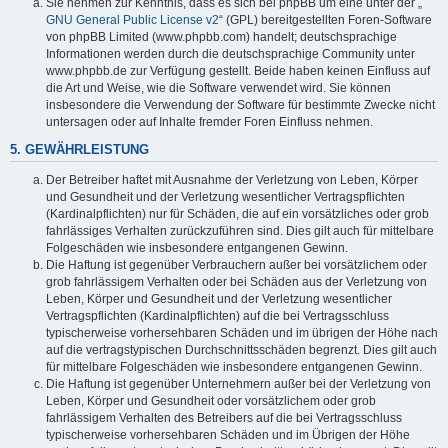
Sie nehmen zur Kenntnis, dass es sich bei phpBB um eine unter der „
GNU General Public License v2
“ (GPL) bereitgestellten Foren-Software
von phpBB Limited (www.phpbb.com) handelt; deutschsprachige
Informationen werden durch die deutschsprachige Community unter
www.phpbb.de zur Verfügung gestellt. Beide haben keinen Einfluss auf
die Art und Weise, wie die Software verwendet wird. Sie können
insbesondere die Verwendung der Software für bestimmte Zwecke nicht
untersagen oder auf Inhalte fremder Foren Einfluss nehmen.
5. GEWÄHRLEISTUNG
Der Betreiber haftet mit Ausnahme der Verletzung von Leben, Körper
und Gesundheit und der Verletzung wesentlicher Vertragspflichten
(Kardinalpflichten) nur für Schäden, die auf ein vorsätzliches oder grob
fahrlässiges Verhalten zurückzuführen sind. Dies gilt auch für mittelbare
Folgeschäden wie insbesondere entgangenen Gewinn.
Die Haftung ist gegenüber Verbrauchern außer bei vorsätzlichem oder
grob fahrlässigem Verhalten oder bei Schäden aus der Verletzung von
Leben, Körper und Gesundheit und der Verletzung wesentlicher
Vertragspflichten (Kardinalpflichten) auf die bei Vertragsschluss
typischerweise vorhersehbaren Schäden und im übrigen der Höhe nach
auf die vertragstypischen Durchschnittsschäden begrenzt. Dies gilt auch
für mittelbare Folgeschäden wie insbesondere entgangenen Gewinn.
Die Haftung ist gegenüber Unternehmern außer bei der Verletzung von
Leben, Körper und Gesundheit oder vorsätzlichem oder grob
fahrlässigem Verhalten des Betreibers auf die bei Vertragsschluss
typischerweise vorhersehbaren Schäden und im Übrigen der Höhe