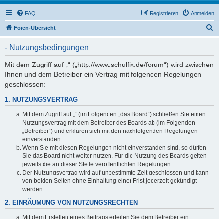
FAQ
Registrieren
Anmelden
S
Foren-Übersicht
u
- Nutzungsbedingungen
c
h
Mit dem Zugriff auf „“ („http://www.schulfix.de/forum“) wird zwischen
Ihnen und dem Betreiber ein Vertrag mit folgenden Regelungen
e
geschlossen:
1. NUTZUNGSVERTRAG
Mit dem Zugriff auf „“ (im Folgenden „das Board“) schließen Sie einen
Nutzungsvertrag mit dem Betreiber des Boards ab (im Folgenden
„Betreiber“) und erklären sich mit den nachfolgenden Regelungen
einverstanden.
Wenn Sie mit diesen Regelungen nicht einverstanden sind, so dürfen
Sie das Board nicht weiter nutzen. Für die Nutzung des Boards gelten
jeweils die an dieser Stelle veröffentlichten Regelungen.
Der Nutzungsvertrag wird auf unbestimmte Zeit geschlossen und kann
von beiden Seiten ohne Einhaltung einer Frist jederzeit gekündigt
werden.
2. EINRÄUMUNG VON NUTZUNGSRECHTEN
Mit dem Erstellen eines Beitrags erteilen Sie dem Betreiber ein