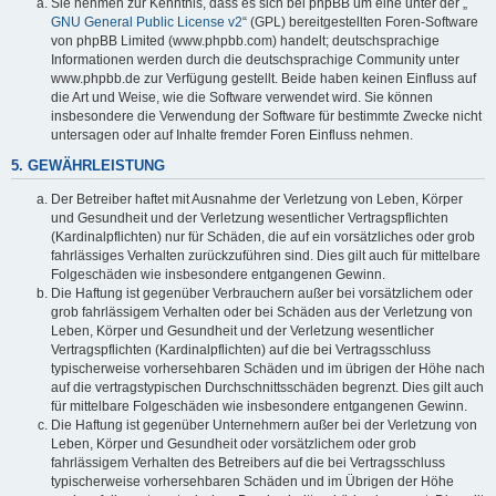
Sie nehmen zur Kenntnis, dass es sich bei phpBB um eine unter der „
GNU General Public License v2
“ (GPL) bereitgestellten Foren-Software
von phpBB Limited (www.phpbb.com) handelt; deutschsprachige
Informationen werden durch die deutschsprachige Community unter
www.phpbb.de zur Verfügung gestellt. Beide haben keinen Einfluss auf
die Art und Weise, wie die Software verwendet wird. Sie können
insbesondere die Verwendung der Software für bestimmte Zwecke nicht
untersagen oder auf Inhalte fremder Foren Einfluss nehmen.
5. GEWÄHRLEISTUNG
Der Betreiber haftet mit Ausnahme der Verletzung von Leben, Körper
und Gesundheit und der Verletzung wesentlicher Vertragspflichten
(Kardinalpflichten) nur für Schäden, die auf ein vorsätzliches oder grob
fahrlässiges Verhalten zurückzuführen sind. Dies gilt auch für mittelbare
Folgeschäden wie insbesondere entgangenen Gewinn.
Die Haftung ist gegenüber Verbrauchern außer bei vorsätzlichem oder
grob fahrlässigem Verhalten oder bei Schäden aus der Verletzung von
Leben, Körper und Gesundheit und der Verletzung wesentlicher
Vertragspflichten (Kardinalpflichten) auf die bei Vertragsschluss
typischerweise vorhersehbaren Schäden und im übrigen der Höhe nach
auf die vertragstypischen Durchschnittsschäden begrenzt. Dies gilt auch
für mittelbare Folgeschäden wie insbesondere entgangenen Gewinn.
Die Haftung ist gegenüber Unternehmern außer bei der Verletzung von
Leben, Körper und Gesundheit oder vorsätzlichem oder grob
fahrlässigem Verhalten des Betreibers auf die bei Vertragsschluss
typischerweise vorhersehbaren Schäden und im Übrigen der Höhe