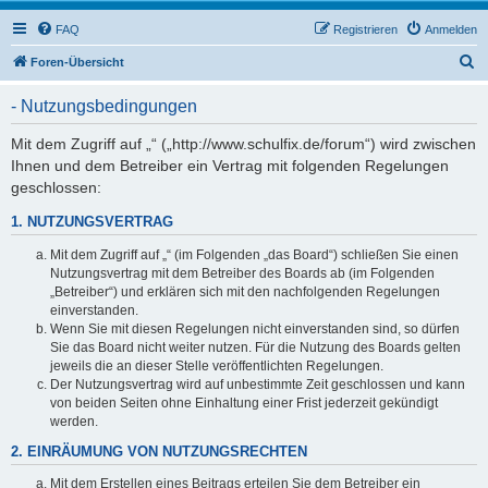
FAQ
Registrieren
Anmelden
S
Foren-Übersicht
u
- Nutzungsbedingungen
c
h
Mit dem Zugriff auf „“ („http://www.schulfix.de/forum“) wird zwischen
Ihnen und dem Betreiber ein Vertrag mit folgenden Regelungen
e
geschlossen:
1. NUTZUNGSVERTRAG
Mit dem Zugriff auf „“ (im Folgenden „das Board“) schließen Sie einen
Nutzungsvertrag mit dem Betreiber des Boards ab (im Folgenden
„Betreiber“) und erklären sich mit den nachfolgenden Regelungen
einverstanden.
Wenn Sie mit diesen Regelungen nicht einverstanden sind, so dürfen
Sie das Board nicht weiter nutzen. Für die Nutzung des Boards gelten
jeweils die an dieser Stelle veröffentlichten Regelungen.
Der Nutzungsvertrag wird auf unbestimmte Zeit geschlossen und kann
von beiden Seiten ohne Einhaltung einer Frist jederzeit gekündigt
werden.
2. EINRÄUMUNG VON NUTZUNGSRECHTEN
Mit dem Erstellen eines Beitrags erteilen Sie dem Betreiber ein