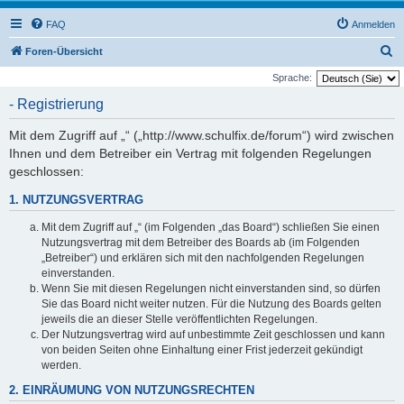
FAQ
Anmelden
S
Foren-Übersicht
u
Sprache:
c
- Registrierung
h
Mit dem Zugriff auf „“ („http://www.schulfix.de/forum“) wird zwischen
e
Ihnen und dem Betreiber ein Vertrag mit folgenden Regelungen
geschlossen:
1. NUTZUNGSVERTRAG
Mit dem Zugriff auf „“ (im Folgenden „das Board“) schließen Sie einen
Nutzungsvertrag mit dem Betreiber des Boards ab (im Folgenden
„Betreiber“) und erklären sich mit den nachfolgenden Regelungen
einverstanden.
Wenn Sie mit diesen Regelungen nicht einverstanden sind, so dürfen
Sie das Board nicht weiter nutzen. Für die Nutzung des Boards gelten
jeweils die an dieser Stelle veröffentlichten Regelungen.
Der Nutzungsvertrag wird auf unbestimmte Zeit geschlossen und kann
von beiden Seiten ohne Einhaltung einer Frist jederzeit gekündigt
werden.
2. EINRÄUMUNG VON NUTZUNGSRECHTEN