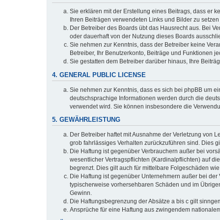
Sie erklären mit der Erstellung eines Beitrags, dass er 
Ihren Beiträgen verwendeten Links und Bilder zu setze
Der Betreiber des Boards übt das Hausrecht aus. Bei V
oder dauerhaft von der Nutzung dieses Boards ausschlie
Sie nehmen zur Kenntnis, dass der Betreiber keine Verant
Betreiber, Ihr Benutzerkonto, Beiträge und Funktionen je
Sie gestatten dem Betreiber darüber hinaus, Ihre Beitr
4. GENERAL PUBLIC LICENSE
Sie nehmen zur Kenntnis, dass es sich bei phpBB um ein
deutschsprachige Informationen werden durch die deuts
verwendet wird. Sie können insbesondere die Verwendun
5. GEWÄHRLEISTUNG
Der Betreiber haftet mit Ausnahme der Verletzung von Le
grob fahrlässiges Verhalten zurückzuführen sind. Dies 
Die Haftung ist gegenüber Verbrauchern außer bei vors
wesentlicher Vertragspflichten (Kardinalpflichten) auf
begrenzt. Dies gilt auch für mittelbare Folgeschäden 
Die Haftung ist gegenüber Unternehmern außer bei der V
typischerweise vorhersehbaren Schäden und im Übrigen 
Gewinn.
Die Haftungsbegrenzung der Absätze a bis c gilt sinnge
Ansprüche für eine Haftung aus zwingendem nationalem