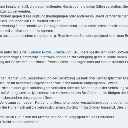
keine Inhalte enthält, die gegen geltendes Recht oder die guten Sitten verstoßen. Si
n bzw. zu verwenden.
erstößen gegen diese Nutzungsbedingungen oder anderer im Board veröffentlicht
ßen und Ihnen ein Hausverbot erteilen.
wortung für die Inhalte von Beiträgen übernimmt, die er nicht selbst erstellt hat 
derzeit zu löschen oder zu sperren.
äge abzuändern, sofern sie gegen o. g. Regeln verstoßen oder geeignet sind, dem 
e unter der „
GNU General Public License v2
“ (GPL) bereitgestellten Foren-Soft
chsprachige Community unter www.phpbb.de zur Verfügung gestellt. Beide haben ke
g der Software für bestimmte Zwecke nicht untersagen oder auf Inhalte fremder F
ben, Körper und Gesundheit und der Verletzung wesentlicher Vertragspflichten (Kard
gilt auch für mittelbare Folgeschäden wie insbesondere entgangenen Gewinn.
ätzlichem oder grob fahrlässigem Verhalten oder bei Schäden aus der Verletzung 
 die bei Vertragsschluss typischerweise vorhersehbaren Schäden und im übrigen de
wie insbesondere entgangenen Gewinn.
erletzung von Leben, Körper und Gesundheit oder vorsätzlichem oder grob fahrläs
der Höhe nach auf die vertragstypischen Durchschnittsschäden begrenzt. Dies gi
mäß auch zugunsten der Mitarbeiter und Erfüllungsgehilfen des Betreibers.
 Recht bleiben unberührt.