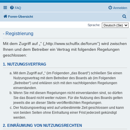
FAQ
Anmelden
S
Foren-Übersicht
u
Sprache:
c
- Registrierung
h
Mit dem Zugriff auf „“ („http://www.schulfix.de/forum“) wird zwischen
e
Ihnen und dem Betreiber ein Vertrag mit folgenden Regelungen
geschlossen:
1. NUTZUNGSVERTRAG
Mit dem Zugriff auf „“ (im Folgenden „das Board“) schließen Sie einen
Nutzungsvertrag mit dem Betreiber des Boards ab (im Folgenden
„Betreiber“) und erklären sich mit den nachfolgenden Regelungen
einverstanden.
Wenn Sie mit diesen Regelungen nicht einverstanden sind, so dürfen
Sie das Board nicht weiter nutzen. Für die Nutzung des Boards gelten
jeweils die an dieser Stelle veröffentlichten Regelungen.
Der Nutzungsvertrag wird auf unbestimmte Zeit geschlossen und kann
von beiden Seiten ohne Einhaltung einer Frist jederzeit gekündigt
werden.
2. EINRÄUMUNG VON NUTZUNGSRECHTEN