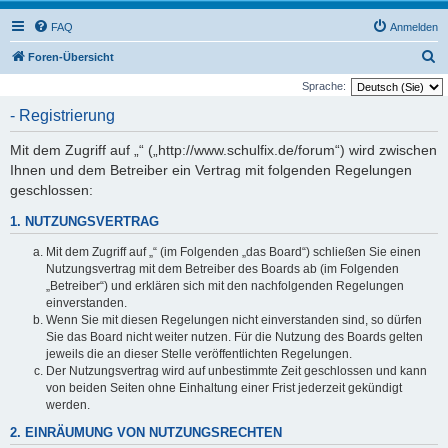
FAQ
Anmelden
S
Foren-Übersicht
u
Sprache:
c
- Registrierung
h
Mit dem Zugriff auf „“ („http://www.schulfix.de/forum“) wird zwischen
e
Ihnen und dem Betreiber ein Vertrag mit folgenden Regelungen
geschlossen:
1. NUTZUNGSVERTRAG
Mit dem Zugriff auf „“ (im Folgenden „das Board“) schließen Sie einen
Nutzungsvertrag mit dem Betreiber des Boards ab (im Folgenden
„Betreiber“) und erklären sich mit den nachfolgenden Regelungen
einverstanden.
Wenn Sie mit diesen Regelungen nicht einverstanden sind, so dürfen
Sie das Board nicht weiter nutzen. Für die Nutzung des Boards gelten
jeweils die an dieser Stelle veröffentlichten Regelungen.
Der Nutzungsvertrag wird auf unbestimmte Zeit geschlossen und kann
von beiden Seiten ohne Einhaltung einer Frist jederzeit gekündigt
werden.
2. EINRÄUMUNG VON NUTZUNGSRECHTEN