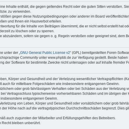
keine Inhalte enthält, die gegen geltendes Recht oder die guten Sitten verstoßen. Si
n bzw. zu verwenden.
erstößen gegen diese Nutzungsbedingungen oder anderer im Board veröffentlicht
ßen und Ihnen ein Hausverbot erteilen.
wortung für die Inhalte von Beiträgen übernimmt, die er nicht selbst erstellt hat 
derzeit zu löschen oder zu sperren.
äge abzuändern, sofern sie gegen o. g. Regeln verstoßen oder geeignet sind, dem 
e unter der „
GNU General Public License v2
“ (GPL) bereitgestellten Foren-Soft
chsprachige Community unter www.phpbb.de zur Verfügung gestellt. Beide haben ke
g der Software für bestimmte Zwecke nicht untersagen oder auf Inhalte fremder F
ben, Körper und Gesundheit und der Verletzung wesentlicher Vertragspflichten (Kard
gilt auch für mittelbare Folgeschäden wie insbesondere entgangenen Gewinn.
ätzlichem oder grob fahrlässigem Verhalten oder bei Schäden aus der Verletzung 
 die bei Vertragsschluss typischerweise vorhersehbaren Schäden und im übrigen de
wie insbesondere entgangenen Gewinn.
erletzung von Leben, Körper und Gesundheit oder vorsätzlichem oder grob fahrläs
der Höhe nach auf die vertragstypischen Durchschnittsschäden begrenzt. Dies gi
mäß auch zugunsten der Mitarbeiter und Erfüllungsgehilfen des Betreibers.
 Recht bleiben unberührt.