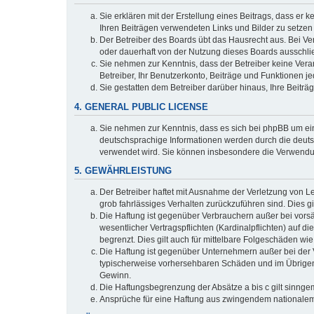
Sie erklären mit der Erstellung eines Beitrags, dass er 
Ihren Beiträgen verwendeten Links und Bilder zu setze
Der Betreiber des Boards übt das Hausrecht aus. Bei V
oder dauerhaft von der Nutzung dieses Boards ausschlie
Sie nehmen zur Kenntnis, dass der Betreiber keine Verant
Betreiber, Ihr Benutzerkonto, Beiträge und Funktionen je
Sie gestatten dem Betreiber darüber hinaus, Ihre Beitr
4. GENERAL PUBLIC LICENSE
Sie nehmen zur Kenntnis, dass es sich bei phpBB um ein
deutschsprachige Informationen werden durch die deuts
verwendet wird. Sie können insbesondere die Verwendun
5. GEWÄHRLEISTUNG
Der Betreiber haftet mit Ausnahme der Verletzung von Le
grob fahrlässiges Verhalten zurückzuführen sind. Dies 
Die Haftung ist gegenüber Verbrauchern außer bei vors
wesentlicher Vertragspflichten (Kardinalpflichten) auf
begrenzt. Dies gilt auch für mittelbare Folgeschäden 
Die Haftung ist gegenüber Unternehmern außer bei der V
typischerweise vorhersehbaren Schäden und im Übrigen 
Gewinn.
Die Haftungsbegrenzung der Absätze a bis c gilt sinnge
Ansprüche für eine Haftung aus zwingendem nationalem