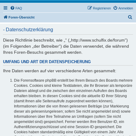
FAQ
Registrieren
Anmelden
S
Foren-Übersicht
u
- Datenschutzerklärung
c
h
Diese Richtlinie beschreibt, wie „“ („http://www.schulfix.de/forum“)
(im Folgenden „der Betreiber“) die Daten verwendet, die während
e
Ihres Foren-Besuchs gesammelt werden.
UMFANG UND ART DER DATENSPEICHERUNG
Ihre Daten werden auf vier verschiedene Arten gesammelt:
Die Forensoftware phpBB erstellt bei Ihrem Besuch des Boards mehrere
Cookies. Cookies sind kleine Textdateien, die Ihr Browser als temporäre
Dateien ablegt und die zwischen den einzelnen Aufrufen des Boards
erhalten bleiben. In diesen Cookies sind die aktuelle ID Ihrer Sitzung
(damit Ihnen alle Seitenaufrufe zugeordnet werden können),
Informationen über die von Ihnen gelesenen Beiträge (zur Markierung
dieser als gelesen/ungelesen; sofern Sie nicht angemeldet sind) sowie
Informationen über Ihre Teilnahme an Umfragen (sofern Sie nicht
angemeldet sind) gespeichert. Ferner werden Ihre Benutzer-ID, ein
Authentifizierungsschlüssel und eine Session-ID gespeichert. Die
Cookies haben standardmäßig eine Gültigkeit von einem Jahr. Alle