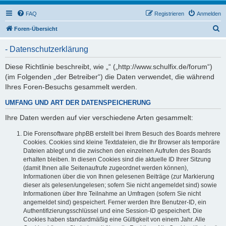
FAQ
Registrieren
Anmelden
S
Foren-Übersicht
u
- Datenschutzerklärung
c
h
Diese Richtlinie beschreibt, wie „“ („http://www.schulfix.de/forum“)
(im Folgenden „der Betreiber“) die Daten verwendet, die während
e
Ihres Foren-Besuchs gesammelt werden.
UMFANG UND ART DER DATENSPEICHERUNG
Ihre Daten werden auf vier verschiedene Arten gesammelt:
Die Forensoftware phpBB erstellt bei Ihrem Besuch des Boards mehrere
Cookies. Cookies sind kleine Textdateien, die Ihr Browser als temporäre
Dateien ablegt und die zwischen den einzelnen Aufrufen des Boards
erhalten bleiben. In diesen Cookies sind die aktuelle ID Ihrer Sitzung
(damit Ihnen alle Seitenaufrufe zugeordnet werden können),
Informationen über die von Ihnen gelesenen Beiträge (zur Markierung
dieser als gelesen/ungelesen; sofern Sie nicht angemeldet sind) sowie
Informationen über Ihre Teilnahme an Umfragen (sofern Sie nicht
angemeldet sind) gespeichert. Ferner werden Ihre Benutzer-ID, ein
Authentifizierungsschlüssel und eine Session-ID gespeichert. Die
Cookies haben standardmäßig eine Gültigkeit von einem Jahr. Alle