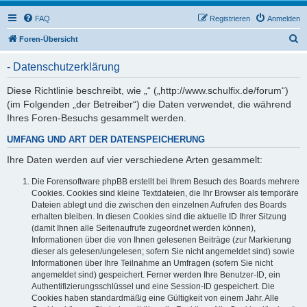
FAQ
Registrieren
Anmelden
S
Foren-Übersicht
u
- Datenschutzerklärung
c
h
Diese Richtlinie beschreibt, wie „“ („http://www.schulfix.de/forum“)
(im Folgenden „der Betreiber“) die Daten verwendet, die während
e
Ihres Foren-Besuchs gesammelt werden.
UMFANG UND ART DER DATENSPEICHERUNG
Ihre Daten werden auf vier verschiedene Arten gesammelt:
Die Forensoftware phpBB erstellt bei Ihrem Besuch des Boards mehrere
Cookies. Cookies sind kleine Textdateien, die Ihr Browser als temporäre
Dateien ablegt und die zwischen den einzelnen Aufrufen des Boards
erhalten bleiben. In diesen Cookies sind die aktuelle ID Ihrer Sitzung
(damit Ihnen alle Seitenaufrufe zugeordnet werden können),
Informationen über die von Ihnen gelesenen Beiträge (zur Markierung
dieser als gelesen/ungelesen; sofern Sie nicht angemeldet sind) sowie
Informationen über Ihre Teilnahme an Umfragen (sofern Sie nicht
angemeldet sind) gespeichert. Ferner werden Ihre Benutzer-ID, ein
Authentifizierungsschlüssel und eine Session-ID gespeichert. Die
Cookies haben standardmäßig eine Gültigkeit von einem Jahr. Alle