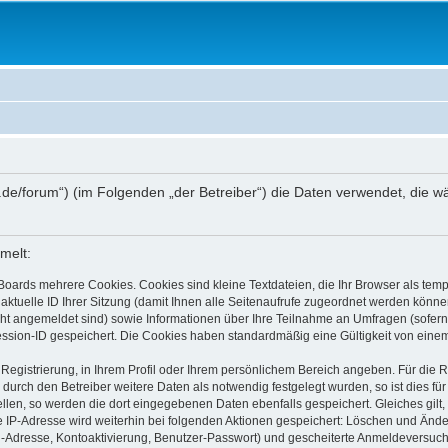
lfix.de/forum“) (im Folgenden „der Betreiber“) die Daten verwendet, d
melt:
Boards mehrere Cookies. Cookies sind kleine Textdateien, die Ihr Browser als tem
 aktuelle ID Ihrer Sitzung (damit Ihnen alle Seitenaufrufe zugeordnet werden könne
cht angemeldet sind) sowie Informationen über Ihre Teilnahme an Umfragen (sofern
ession-ID gespeichert. Die Cookies haben standardmäßig eine Gültigkeit von einem 
 Registrierung, in Ihrem Profil oder Ihrem persönlichem Bereich angeben. Für die
rch den Betreiber weitere Daten als notwendig festgelegt wurden, so ist dies für 
ellen, so werden die dort eingegebenen Daten ebenfalls gespeichert. Gleiches gilt
ie IP-Adresse wird weiterhin bei folgenden Aktionen gespeichert: Löschen und Änd
l-Adresse, Kontoaktivierung, Benutzer-Passwort) und gescheiterte Anmeldeversuch