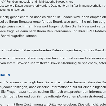
ine?“-Funktion angezeigt und nicht dauerhaft gespeichert.
 dass weitere Daten gespeichert werden. Dazu gehören Ihr Abstimmungsverhalten b
htigungsfunktionen.
Hash) gespeichert, so dass es sicher ist. Jedoch wird Ihnen empfohlen,
el zu Ihrem Benutzerkonto für das Board, also gehen Sie mit ihm sorg
htigterweise nach Ihrem Passwort fragen. Sollten Sie Ihr Passwort verg
are fragt Sie dann nach Ihrem Benutzernamen und Ihrer E-Mail-Adres
 Board zugreifen können.
enen und oben näher spezifizierten Daten zu speichern, um das Board 
en einer Interessenabwägung zwischen Ihren und seinen Interessen sowi
von Ihrem Browser übermittelter Browser-Kennung zu speichern, sofer
 DATEN
n Personen zu ermöglichen. Sie sind sich daher bewusst, dass die Date
n jedoch festlegen, dass einzelne Informationen nur für einen eingeschr
nn Sie Fragen dazu haben, suchen Sie nach entsprechenden Information
für den Betreiber und von ihm beauftragte Personen (Administratoren) z
r nur mit Ihrer Zustimmung an Dritte weitergeben. Dies gilt nicht, so