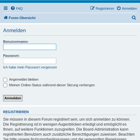
FAQ
Registrieren
Anmelden
S
Foren-Übersicht
u
Anmelden
c
h
Benutzername:
e
Passwort:
Ich habe mein Passwort vergessen
Angemeldet bleiben
Meinen Online-Status während dieser Sitzung verbergen
REGISTRIEREN
Sie müssen in diesem Forum registriert sein, um sich anmelden zu können.
Die Registrierung ist in wenigen Augenblicken erledigt und ermöglicht es
Ihnen, auf weitere Funktionen zuzugreifen. Die Board-Administration kann
registrierten Benutzern auch zusätzliche Berechtigungen zuweisen. Beachten
Sie bitte unsere Nutzungsbedingungen und die verwandten Regelungen,