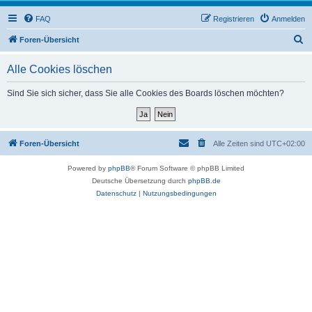
FAQ
Registrieren
Anmelden
S
Foren-Übersicht
u
Alle Cookies löschen
c
h
Sind Sie sich sicher, dass Sie alle Cookies des Boards löschen möchten?
e
Foren-Übersicht
Alle Zeiten sind
UTC+02:00
Powered by
phpBB
® Forum Software © phpBB Limited
Deutsche Übersetzung durch
phpBB.de
Datenschutz
|
Nutzungsbedingungen