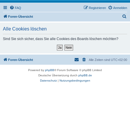
FAQ
Registrieren
Anmelden
S
Foren-Übersicht
u
Alle Cookies löschen
c
h
Sind Sie sich sicher, dass Sie alle Cookies des Boards löschen möchten?
e
Foren-Übersicht
Alle Zeiten sind
UTC+02:00
Powered by
phpBB
® Forum Software © phpBB Limited
Deutsche Übersetzung durch
phpBB.de
Datenschutz
|
Nutzungsbedingungen