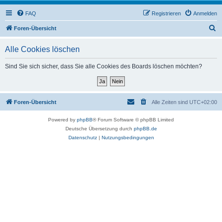
FAQ
Registrieren
Anmelden
S
Foren-Übersicht
u
Alle Cookies löschen
c
h
Sind Sie sich sicher, dass Sie alle Cookies des Boards löschen möchten?
e
Foren-Übersicht
Alle Zeiten sind
UTC+02:00
Powered by
phpBB
® Forum Software © phpBB Limited
Deutsche Übersetzung durch
phpBB.de
Datenschutz
|
Nutzungsbedingungen