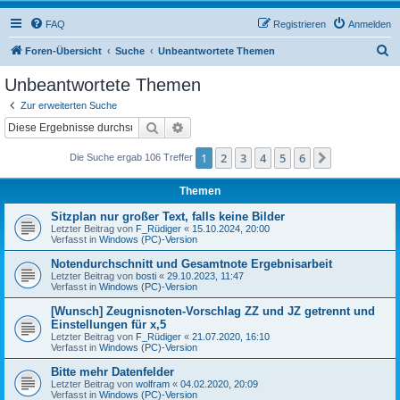
FAQ
Registrieren
Anmelden
S
Foren-Übersicht
Suche
Unbeantwortete Themen
u
Unbeantwortete Themen
c
Zur erweiterten Suche
h
Suche
Erweiterte Suche
e
1
2
3
4
5
6
Nächste
Die Suche ergab 106 Treffer
Themen
Sitzplan nur großer Text, falls keine Bilder
Letzter Beitrag von
F_Rüdiger
«
15.10.2024, 20:00
Verfasst in
Windows (PC)-Version
Notendurchschnitt und Gesamtnote Ergebnisarbeit
Letzter Beitrag von
bosti
«
29.10.2023, 11:47
Verfasst in
Windows (PC)-Version
[Wunsch] Zeugnisnoten-Vorschlag ZZ und JZ getrennt und
Einstellungen für x,5
Letzter Beitrag von
F_Rüdiger
«
21.07.2020, 16:10
Verfasst in
Windows (PC)-Version
Bitte mehr Datenfelder
Letzter Beitrag von
wolfram
«
04.02.2020, 20:09
Verfasst in
Windows (PC)-Version