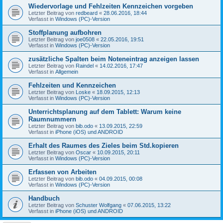
Wiedervorlage und Fehlzeiten Kennzeichen vorgeben
Letzter Beitrag von
redbeard
«
28.06.2016, 18:44
Verfasst in
Windows (PC)-Version
Stoffplanung aufbohren
Letzter Beitrag von
joe0508
«
22.05.2016, 19:51
Verfasst in
Windows (PC)-Version
zusätzliche Spalten beim Noteneintrag anzeigen lassen
Letzter Beitrag von
Raindel
«
14.02.2016, 17:47
Verfasst in
Allgemein
Fehlzeiten und Kennzeichen
Letzter Beitrag von
Loske
«
18.09.2015, 12:13
Verfasst in
Windows (PC)-Version
Unterrichtsplanung auf dem Tablett: Warum keine
Raumnummern
Letzter Beitrag von
bib.odo
«
13.09.2015, 22:59
Verfasst in
iPhone (iOS) und ANDROID
Erhalt des Raumes des Zieles beim Std.kopieren
Letzter Beitrag von
Oscar
«
10.09.2015, 20:11
Verfasst in
Windows (PC)-Version
Erfassen von Arbeiten
Letzter Beitrag von
bib.odo
«
04.09.2015, 00:08
Verfasst in
Windows (PC)-Version
Handbuch
Letzter Beitrag von
Schuster Wolfgang
«
07.06.2015, 13:22
Verfasst in
iPhone (iOS) und ANDROID