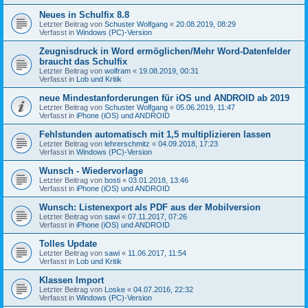
Neues in Schulfix 8.8
Letzter Beitrag von
Schuster Wolfgang
«
20.08.2019, 08:29
Verfasst in
Windows (PC)-Version
Zeugnisdruck in Word ermöglichen/Mehr Word-Datenfelder
braucht das Schulfix
Letzter Beitrag von
wolfram
«
19.08.2019, 00:31
Verfasst in
Lob und Kritik
neue Mindestanforderungen für iOS und ANDROID ab 2019
Letzter Beitrag von
Schuster Wolfgang
«
05.06.2019, 11:47
Verfasst in
iPhone (iOS) und ANDROID
Fehlstunden automatisch mit 1,5 multiplizieren lassen
Letzter Beitrag von
lehrerschmitz
«
04.09.2018, 17:23
Verfasst in
Windows (PC)-Version
Wunsch - Wiedervorlage
Letzter Beitrag von
bosti
«
03.01.2018, 13:46
Verfasst in
iPhone (iOS) und ANDROID
Wunsch: Listenexport als PDF aus der Mobilversion
Letzter Beitrag von
sawi
«
07.11.2017, 07:26
Verfasst in
iPhone (iOS) und ANDROID
Tolles Update
Letzter Beitrag von
sawi
«
11.06.2017, 11:54
Verfasst in
Lob und Kritik
Klassen Import
Letzter Beitrag von
Loske
«
04.07.2016, 22:32
Verfasst in
Windows (PC)-Version