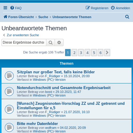
FAQ
Registrieren
Anmelden
S
Foren-Übersicht
Suche
Unbeantwortete Themen
u
Unbeantwortete Themen
c
Zur erweiterten Suche
h
Suche
Erweiterte Suche
e
1
2
3
4
5
6
Nächste
Die Suche ergab 106 Treffer
Themen
Sitzplan nur großer Text, falls keine Bilder
Letzter Beitrag von
F_Rüdiger
«
15.10.2024, 20:00
Verfasst in
Windows (PC)-Version
Notendurchschnitt und Gesamtnote Ergebnisarbeit
Letzter Beitrag von
bosti
«
29.10.2023, 11:47
Verfasst in
Windows (PC)-Version
[Wunsch] Zeugnisnoten-Vorschlag ZZ und JZ getrennt und
Einstellungen für x,5
Letzter Beitrag von
F_Rüdiger
«
21.07.2020, 16:10
Verfasst in
Windows (PC)-Version
Bitte mehr Datenfelder
Letzter Beitrag von
wolfram
«
04.02.2020, 20:09
Verfasst in
Windows (PC)-Version